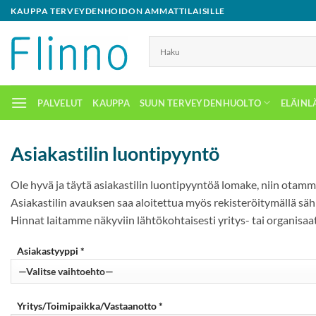
Skip
KAUPPA TERVEYDENHOIDON AMMATTILAISILLE
to
content
PALVELUT
KAUPPA
SUUN TERVEYDENHUOLTO
ELÄINL
Asiakastilin luontipyyntö
Ole hyvä ja täytä asiakastilin luontipyyntöä lomake, niin otamm
Asiakastilin avauksen saa aloitettua myös rekisteröitymällä säh
Hinnat laitamme näkyviin lähtökohtaisesti yritys- tai organisa
Asiakastyyppi *
Yritys/Toimipaikka/Vastaanotto *