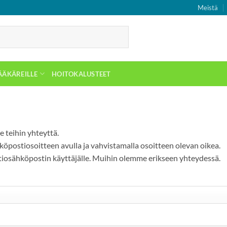
Meistä
ÄÄKÄREILLE
HOITOKALUSTEET
e teihin yhteyttä.
köpostiosoitteen avulla ja vahvistamalla osoitteen olevan oikea.
atiosähköpostin käyttäjälle. Muihin olemme erikseen yhteydessä.