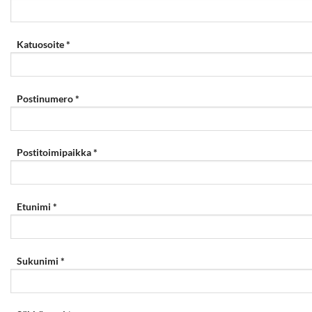
Katuosoite *
Postinumero *
Postitoimipaikka *
Etunimi *
Sukunimi *