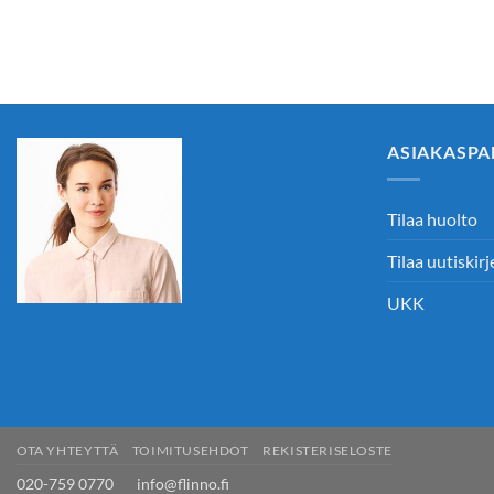
ASIAKASPA
Tilaa huolto
Tilaa uutiskirj
UKK
OTA YHTEYTTÄ
TOIMITUSEHDOT
REKISTERISELOSTE
020-759 0770 info@flinno.fi