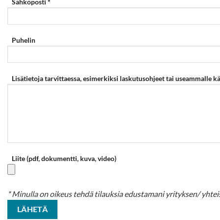
Sähköposti *
Puhelin
Lisätietoja tarvittaessa, esimerkiksi laskutusohjeet tai useammalle kä
Liite (pdf, dokumentti, kuva, video)
* Minulla on oikeus tehdä tilauksia edustamani yrityksen/ yhtei