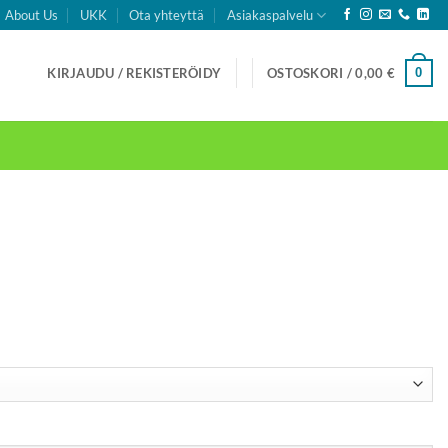
About Us
UKK
Ota yhteyttä
Asiakaspalvelu
0
KIRJAUDU / REKISTERÖIDY
OSTOSKORI /
0,00
€