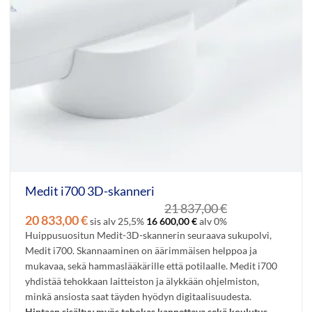
Medit i700 3D-skanneri
21 837,00
€
Alkuperäinen
Nykyinen
20 833,00
€
sis alv 25,5%
16 600,00
€
alv 0%
hinta
hinta
Huippusuositun Medit-3D-skannerin seuraava sukupolvi,
oli:
on:
Medit i700. Skannaaminen on äärimmäisen helppoa ja
21
20
mukavaa, sekä hammaslääkärille että potilaalle. Medit i700
837,00 €.
833,00 €.
yhdistää tehokkaan laitteiston ja älykkään ohjelmiston,
minkä ansiosta saat täyden hyödyn digitaalisuudesta.
Hintaan sisältyy myös tehokas kannettava sekä koulutus.