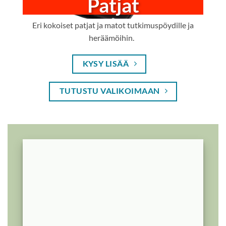
Patjat
Eri kokoiset patjat ja matot tutkimuspöydille ja
heräämöihin.
KYSY LISÄÄ
TUTUSTU VALIKOIMAAN