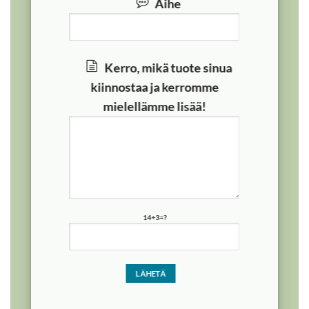
Aihe
Kerro, mikä tuote sinua
kiinnostaa ja kerromme
mielellämme lisää!
14+3=?