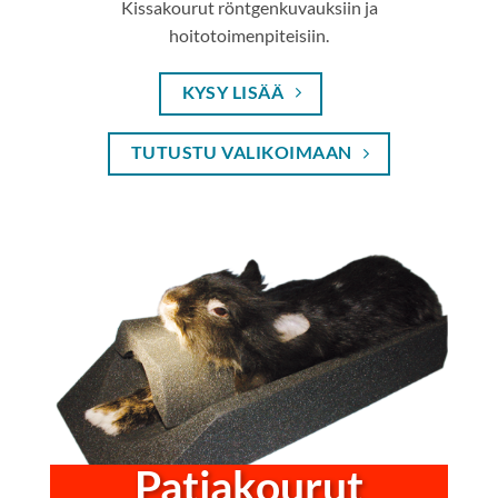
Kissakourut röntgenkuvauksiin ja
hoitotoimenpiteisiin.
KYSY LISÄÄ
TUTUSTU VALIKOIMAAN
Patjakourut