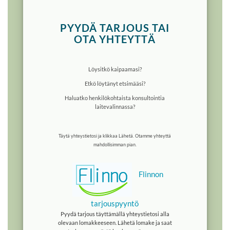
PYYDÄ TARJOUS TAI
OTA YHTEYTTÄ
Löysitkö kaipaamasi?
Etkö löytänyt etsimääsi?
Haluatko henkilökohtaista konsultointia
laitevalinnassa?
Täytä yhteys­tietosi ja klikkaa Lähetä. Otamme yhteyttä
mahdollisimman pian.
Flinnon
tarjouspyyntö
Pyydä tarjous täyttämällä yhteystietosi alla
olevaan lomakkeeseen. Lähetä lomake ja saat