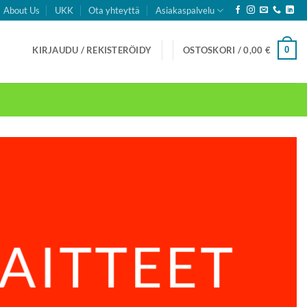
About Us
UKK
Ota yhteyttä
Asiakaspalvelu
0
KIRJAUDU / REKISTERÖIDY
OSTOSKORI /
0,00
€
AITTEET