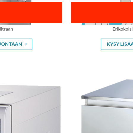
 litraan
Erikokoisia
JONTAAN
KYSY LISÄ