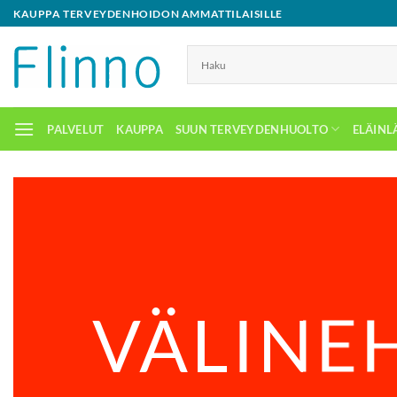
Skip
KAUPPA TERVEYDENHOIDON AMMATTILAISILLE
to
content
PALVELUT
KAUPPA
SUUN TERVEYDENHUOLTO
ELÄINL
VÄLINE