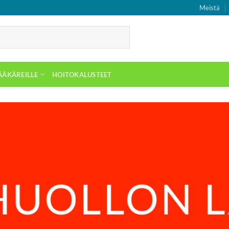
Meistä
ÄÄKÄREILLE
HOITOKALUSTEET
HUOLLON L