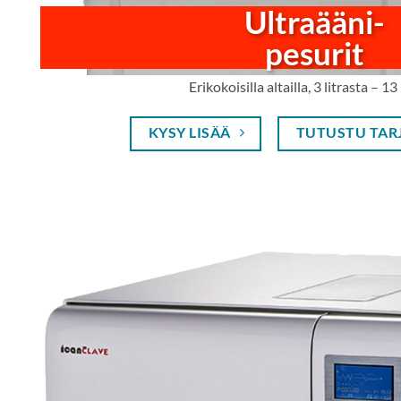
Ultraääni-
pesurit
Erikokoisilla altailla, 3 litrasta – 13
KYSY LISÄÄ
TUTUSTU TAR