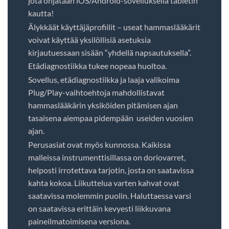
jota ohjataan iOS/Android-sovelluksella tabletin
kautta!
Älykkäät käyttäjäprofiilit – useat hammaslääkärit
voivat käyttää yksilöllisiä asetuksia
kirjautuessaan sisään “yhdellä napsautuksella”.
Etädiagnostiikka tukee nopeaa huoltoa.
Sovellus, etädiagnostiikka ja laaja valikoima
Plug/Play-vaihtoehtoja mahdollistavat
hammaslääkärin yksiköiden pitämisen ajan
tasaisena aiempaa pidempään useiden vuosien
ajan.
Perusasiat ovat myös kunnossa. Kaikissa
malleissa instrumenttisillassa on doriovarret,
helposti irrotettava tarjotin, josta on saatavissa
kahta kokoa. Liikuttelua varten kahvat ovat
saatavissa molemmin puolin. Haluttaessa varsi
on saatavissa erittäin kevyesti liikkuvana
paineilmatoimisena versiona.