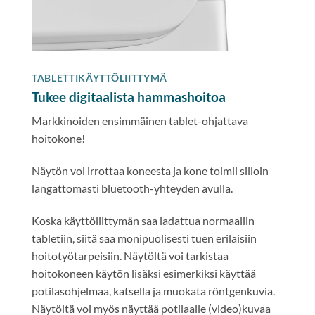
TABLETTIKÄYTTÖLIITTYMÄ
Tukee digitaalista hammashoitoa
Markkinoiden ensimmäinen tablet-ohjattava
hoitokone!
Näytön voi irrottaa koneesta ja kone toimii silloin
langattomasti bluetooth-yhteyden avulla.
Koska käyttöliittymän saa ladattua normaaliin
tabletiin, siitä saa monipuolisesti tuen erilaisiin
hoitotyötarpeisiin. Näytöltä voi tarkistaa
hoitokoneen käytön lisäksi esimerkiksi käyttää
potilasohjelmaa, katsella ja muokata röntgenkuvia.
Näytöltä voi myös näyttää potilaalle (video)kuvaa