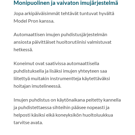
Monipuolinen ja vaivaton imujärjestelmä
Jopa arkipäiväisimmät tehtävät tuntuvat hyvältä
Model Pron kanssa.
Automaattisen imujen puhdistusjärjestelmän
ansiosta päivittäiset huoltorutiinisi valmistuvat
hetkessä.
Koneimut ovat saativissa automaattisella
puhdistuksella ja lisäksi imujen yhteyteen saa
liitettyä muitakin instrumentteja käytettäväksi
hoitajan imutelineessä.
Imujen puhdistus on käytönaikana peitetty kannella
ja puhdistettaessa sihteihin pääsee nopeasti ja
helposti käsiksi eikä koneyksikön huoltoluukkua
tarvitse avata.