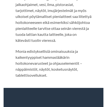
jalkaohjaimet, vesi, ilma, pistorasiat,
tarjottimet, näytöt, imujärjestelmät ja myös
ulkoiset pöytämalliset pienlaitteet saa liitettyä
hoitokoneeseen eikä esimerkiksi sähköjohtoa
pienlaitteelle tarvitse ottaa seinän vierestä ja
tuoda lattian kautta laitteelle, joka on
kätevästi tuolin vieressä.
Monia edistyksellisiä ominaisuuksia ja
kaikentyyppiset hammaslääkärin
hoitokonevarusteet ja ohjauselementit –
näppäimistöt, näytöt, kosketusnäytöt,
tablettisovellukset.