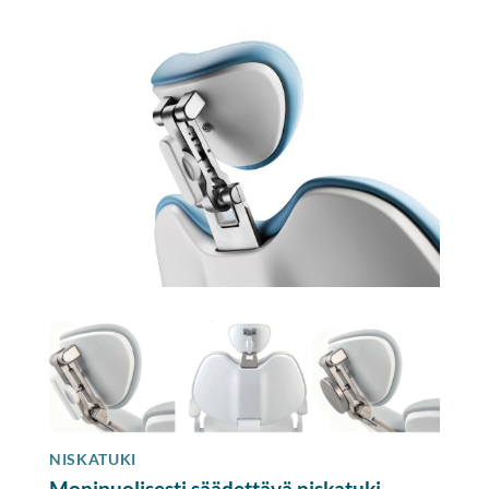
NISKATUKI
Monipuolisesti säädettävä niskatuki