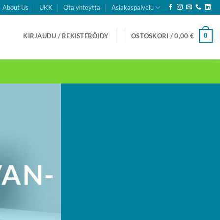
About Us
UKK
Ota yhteyttä
Asiakaspalvelu
0
KIRJAUDU / REKISTERÖIDY
OSTOSKORI /
0,00
€
VAN­