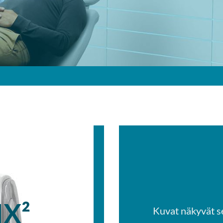
IX²
Kuvat näkyvät s