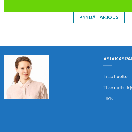
PYYDÄ TARJOUS
ASIAKASPA
Tilaa huolto
Tilaa uutiskirj
UKK