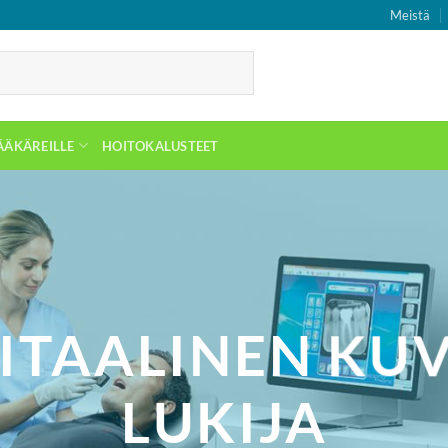
Meistä
ÄÄKÄREILLE
HOITOKALUSTEET
ITAALINEN KU
LUKIJA