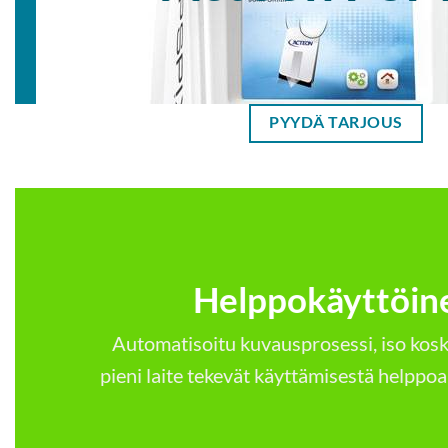
PYYDÄ TARJOUS
Helppo­käyttöin
Automatisoitu kuvaus­prosessi, iso kosk
pieni laite tekevät käyttämisestä helppoa j