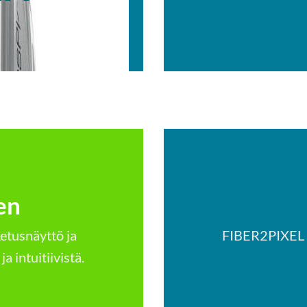
en
etus­näyttö ja
FIBER2PIXEL k
a intuitiivistä.