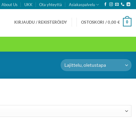
About Us
UKK
Ota yhteyttä
Asiakaspalvelu
0
KIRJAUDU / REKISTERÖIDY
OSTOSKORI /
0,00
€