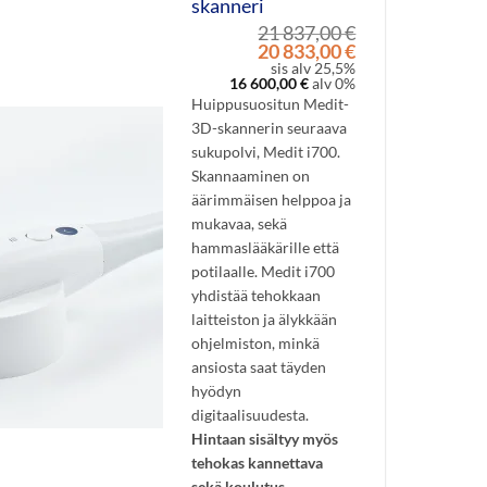
skanneri
21 837,00
€
Alkuperäinen
Nykyinen
20 833,00
€
hinta
hinta
sis alv 25,5%
16 600,00
€
alv 0%
oli:
on:
21
20
Huippusuositun Medit-
837,00 €.
833,00 €.
3D-skannerin seuraava
sukupolvi, Medit i700.
Skannaaminen on
äärimmäisen helppoa ja
mukavaa, sekä
hammaslääkärille että
potilaalle. Medit i700
yhdistää tehokkaan
laitteiston ja älykkään
ohjelmiston, minkä
ansiosta saat täyden
hyödyn
digitaalisuudesta.
Hintaan sisältyy myös
tehokas kannettava
sekä koulutus.