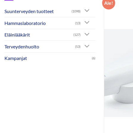
Ale!
Suunterveyden tuotteet
(1098)
Hammaslaboratorio
(13)
Eläinlääkärit
(127)
Terveydenhuolto
(53)
Kampanjat
(6)