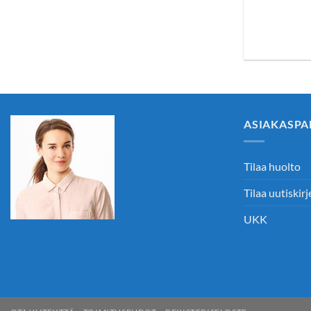
ASIAKASPA
Tilaa huolto
Tilaa uutiskirj
UKK