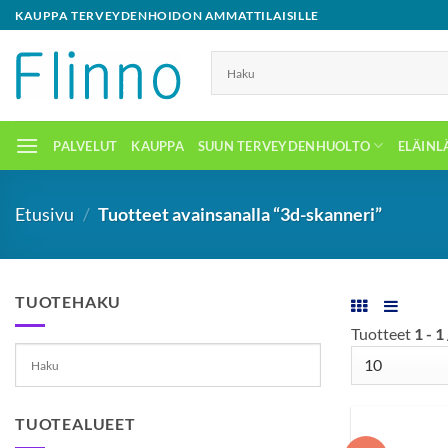
Skip
KAUPPA TERVEYDENHOIDON AMMATTILAISILLE
to
content
PALVELUT
KAUPPA
SUUN TERVEYDENHUOLTO
ELÄINL
Etusivu
/
Tuotteet avainsanalla “3d-skanneri”
TUOTEHAKU
Tuotteet
1 - 1
TUOTEALUEET