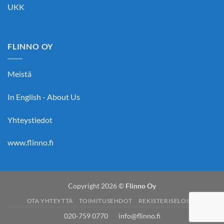
UKK
FLINNO OY
Meistä
In English - About Us
Yhteystiedot
www.flinno.fi
Copyright 2026 ©
Flinno Oy
OTA YHTEYTTÄ
TOIMITUSEHDOT
REKISTERISELOSTE
020-759 0770 info@flinno.fi