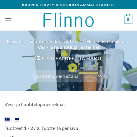
Skip
KAUPPA TERVEYDENHOIDON AMMATTILAISILLE
to
content
0
Etusivu
/
Suunterveyden tuotteet
/
Hammastekniikka
/
Vesi- ja huuhtelujärjestelmät
TUOTEALUEET JA HAKU
Vesi- ja huuhtelujärjestelmät
Tuotteet
1 - 2
/
2
. Tuotteita per sivu