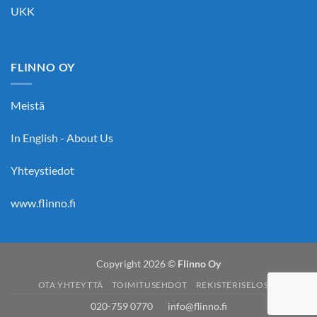
UKK
FLINNO OY
Meistä
In English - About Us
Yhteystiedot
www.flinno.fi
Copyright 2026 ©
Flinno Oy
OTA YHTEYTTÄ
TOIMITUSEHDOT
REKISTERISELOSTE
020-759 0770 info@flinno.fi