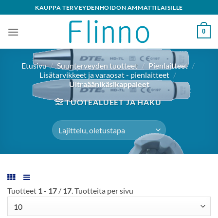
Skip
KAUPPA TERVEYDENHOIDON AMMATTILAISILLE
to
content
0
Etusivu
/
Suunterveyden tuotteet
/
Pienlaitteet
/
Lisätarvikkeet ja varaosat - pienlaitteet
/
Ultraäänikäsikappaleet
TUOTEALUEET JA HAKU
Tuotteet
1 - 17
/
17
. Tuotteita per sivu