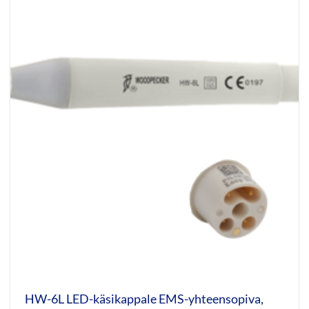
HW-6L LED-käsikappale EMS-yhteensopiva,