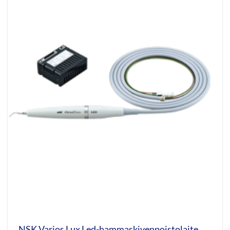
NSK Varios Lux Led-hammaskivenpoistolaite