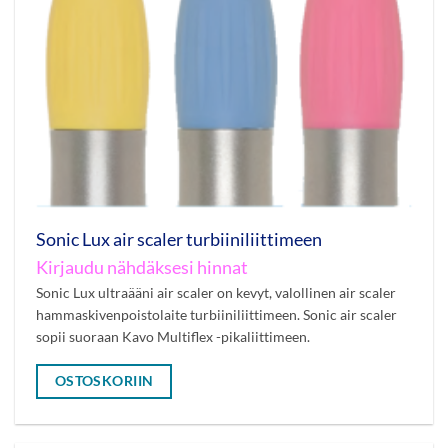
Sonic Lux air scaler turbiiniliittimeen
Kirjaudu nähdäksesi hinnat
Sonic Lux ultraääni air scaler on kevyt, valollinen air scaler
hammaskivenpoistolaite turbiiniliittimeen. Sonic air scaler
sopii suoraan Kavo Multiflex -pikaliittimeen.
OSTOSKORIIN