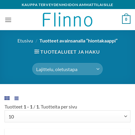
Skip
KAUPPA TERVEYDENHOIDON AMMATTILAISILLE
to
content
0
Etusivu
/
Tuotteet avainsanalla “hiontakaappi”
TUOTEALUEET JA HAKU
Tuotteet
1 - 1
/
1
. Tuotteita per sivu