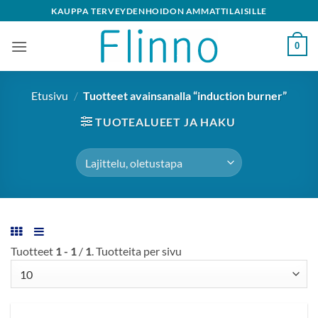
Skip
KAUPPA TERVEYDENHOIDON AMMATTILAISILLE
to
content
0
Etusivu
/
Tuotteet avainsanalla “induction burner”
TUOTEALUEET JA HAKU
Tuotteet
1 - 1
/
1
. Tuotteita per sivu