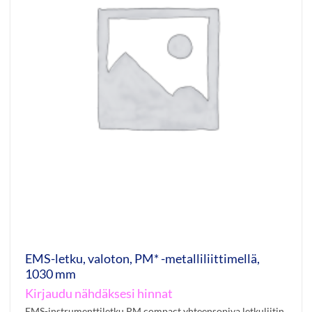
EMS-letku, valoton, PM* -metalliliittimellä,
1030 mm
Kirjaudu nähdäksesi hinnat
EMS-instrumenttiletku PM compact yhteensopiva letkuliitin.