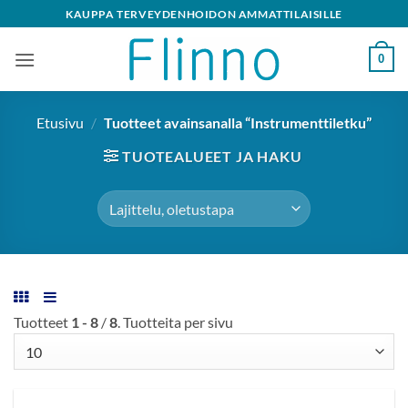
Skip
KAUPPA TERVEYDENHOIDON AMMATTILAISILLE
to
content
0
Etusivu
/
Tuotteet avainsanalla “Instrumenttiletku”
TUOTEALUEET JA HAKU
Tuotteet
1 - 8
/
8
. Tuotteita per sivu