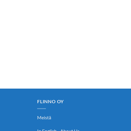
FLINNO OY
Meistä
In English - About Us