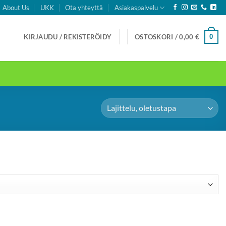
About Us
UKK
Ota yhteyttä
Asiakaspalvelu
0
KIRJAUDU / REKISTERÖIDY
OSTOSKORI /
0,00
€