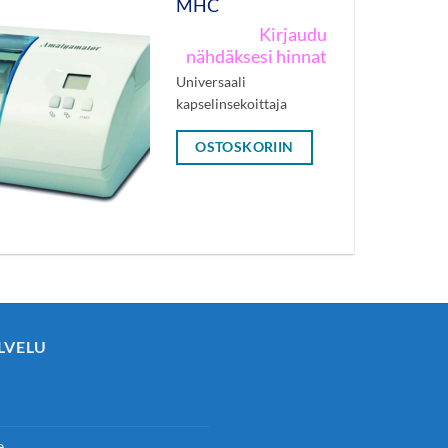
MHC
Kirjaudu
nähdäksesi hinnat
Universaali
kapselinsekoittaja
OSTOSKORIIN
LVELU
e