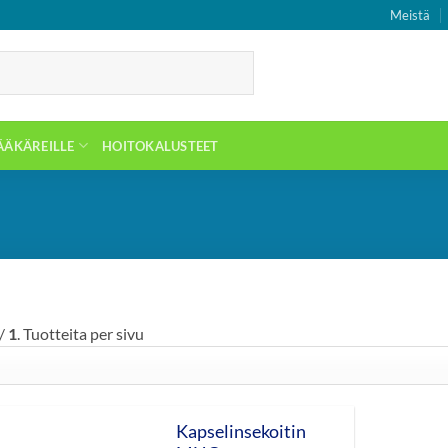
Meistä
ÄÄKÄREILLE
HOITOKALUSTEET
/
1
. Tuotteita per sivu
Kapselinsekoitin