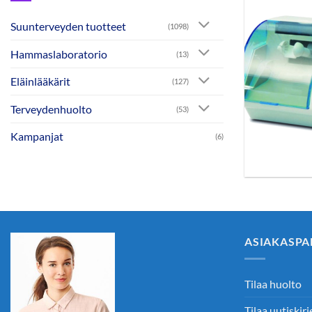
Suunterveyden tuotteet
(1098)
Hammaslaboratorio
(13)
Eläinlääkärit
(127)
Terveydenhuolto
(53)
Kampanjat
(6)
ASIAKASPA
Tilaa huolto
Tilaa uutiskirj