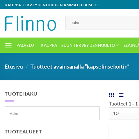
Skip
KAUPPA TERVEYDENHOIDON AMMATTILAISILLE
to
content
PALVELUT
KAUPPA
SUUN TERVEYDENHUOLTO
ELÄINL
Etusivu
/
Tuotteet avainsanalla “kapselinsekoitin”
TUOTEHAKU
Tuotteet
1 - 1
TUOTEALUEET