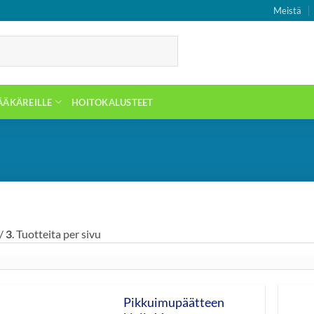
Meistä
ÄÄKÄREILLE
HOITOKALUSTEET
/
3
. Tuotteita per sivu
Pikkuimupäätteen