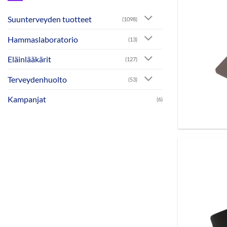
Suunterveyden tuotteet
(1098)
Hammaslaboratorio
(13)
Eläinlääkärit
(127)
Terveydenhuolto
(53)
Kampanjat
(6)