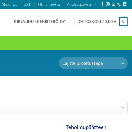
About Us
UKK
Ota yhteyttä
Asiakaspalvelu
0
KIRJAUDU / REKISTERÖIDY
OSTOSKORI /
0,00
€
Tehoimupäätteen