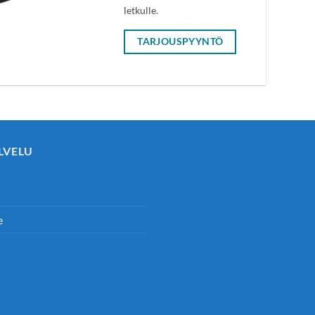
letkulle.
TARJOUSPYYNTÖ
LVELU
e