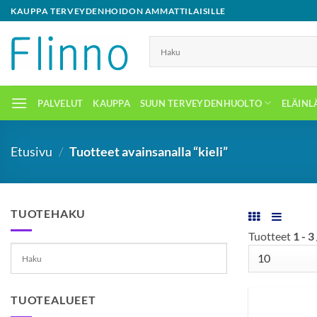
Skip
KAUPPA TERVEYDENHOIDON AMMATTILAISILLE
to
content
PALVELUT
KAUPPA
SUUN TERVEYDENHUOLTO
ELÄINL
Etusivu
/
Tuotteet avainsanalla “kieli”
TUOTEHAKU
Tuotteet
1 - 3
TUOTEALUEET