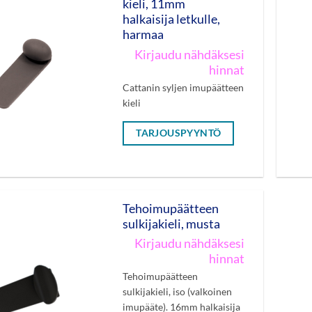
kieli, 11mm
halkaisija letkulle,
harmaa
Kirjaudu nähdäksesi
hinnat
Cattanin syljen imupäätteen
kieli
TARJOUSPYYNTÖ
Tehoimupäätteen
sulkijakieli, musta
Kirjaudu nähdäksesi
hinnat
Tehoimupäätteen
sulkijakieli, iso (valkoinen
imupääte). 16mm halkaisija