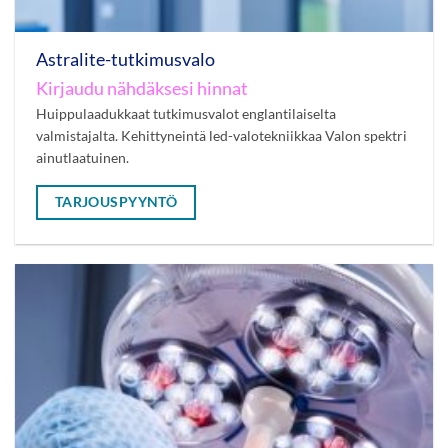
Astralite-tutkimusvalo
Kirjaudu nähdäksesi hinnat
Huippulaadukkaat tutkimusvalot englantilaiselta
valmistajalta. Kehittyneintä led-valotekniikkaa Valon spektri
ainutlaatuinen.
TARJOUSPYYNTÖ