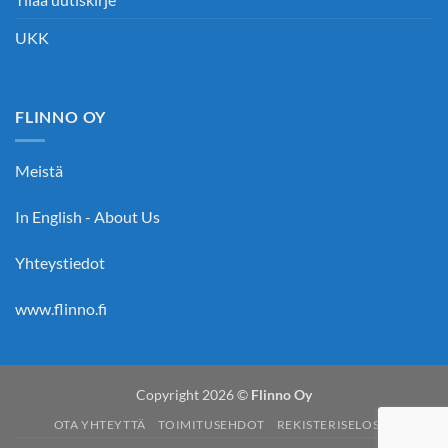
UKK
FLINNO OY
Meistä
In English - About Us
Yhteystiedot
www.flinno.fi
Copyright 2026 ©
Flinno Oy
OTA YHTEYTTÄ
TOIMITUSEHDOT
REKISTERISELOSTE