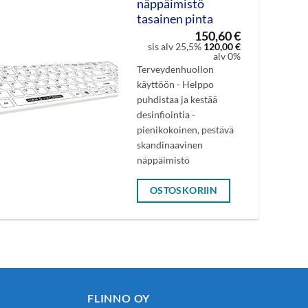
näppäimistö
tasainen pinta
150,60
€
sis alv 25,5%
120,00
€
alv 0%
Terveydenhuollon
käyttöön - Helppo
puhdistaa ja kestää
desinfiointia -
pienikokoinen, pestävä
skandinaavinen
näppäimistö
OSTOSKORIIN
FLINNO OY