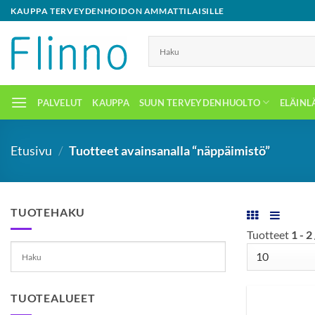
Skip
KAUPPA TERVEYDENHOIDON AMMATTILAISILLE
to
content
PALVELUT
KAUPPA
SUUN TERVEYDENHUOLTO
ELÄINL
Etusivu
/
Tuotteet avainsanalla “näppäimistö”
TUOTEHAKU
Tuotteet
1 - 2
TUOTEALUEET