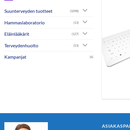
Suunterveyden tuotteet
(1098)
Hammaslaboratorio
(13)
Eläinlääkärit
(127)
Terveydenhuolto
(53)
Kampanjat
(6)
ASIAKASPA