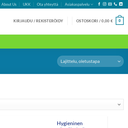
About Us
UKK
Ota yhteyttä
Asiakaspalvelu
0
KIRJAUDU / REKISTERÖIDY
OSTOSKORI /
0,00
€
Hygieninen