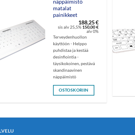
näppäimistö
matalat
painikkeet
188,25
€
sis alv 25,5%
150,00
€
alv 0%
Terveydenhuollon
käyttöön - Helppo
puhdistaa ja kestää
desinfiointia -
täysikokoinen, pestävä
skandinaavinen
näppäimistö
OSTOSKORIIN
LVELU