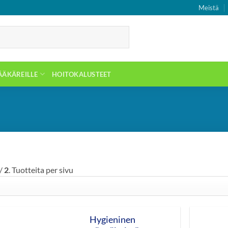
Meistä
ÄÄKÄREILLE
HOITOKALUSTEET
/
2
. Tuotteita per sivu
Hygieninen