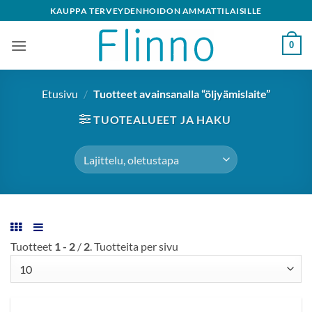
Skip
KAUPPA TERVEYDENHOIDON AMMATTILAISILLE
to
content
0
Etusivu
/
Tuotteet avainsanalla “öljyämislaite”
TUOTEALUEET JA HAKU
Tuotteet
1 - 2
/
2
. Tuotteita per sivu