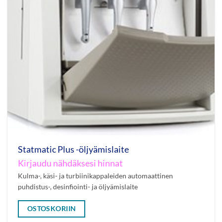
Statmatic Plus -öljyämislaite
Kirjaudu nähdäksesi hinnat
Kulma-, käsi- ja turbiinikappaleiden automaattinen
puhdistus-, desinfiointi- ja öljyämislaite
OSTOSKORIIN