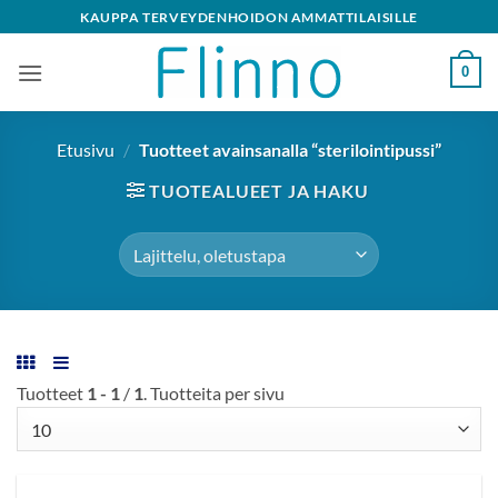
Skip
KAUPPA TERVEYDENHOIDON AMMATTILAISILLE
to
content
0
Etusivu
/
Tuotteet avainsanalla “sterilointipussi”
TUOTEALUEET JA HAKU
Tuotteet
1 - 1
/
1
. Tuotteita per sivu