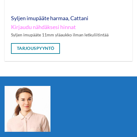
Syljen imupääte harmaa, Cattani
Kirjaudu nähdäksesi hinnat
Syljen imupääte 11mm yläaukko ilman letkuliitintää
TARJOUSPYYNTÖ