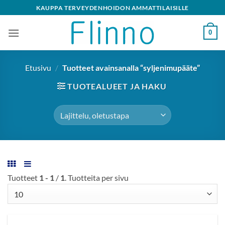
Skip
KAUPPA TERVEYDENHOIDON AMMATTILAISILLE
to
content
0
Etusivu
/
Tuotteet avainsanalla “syljenimupääte”
TUOTEALUEET JA HAKU
Tuotteet
1 - 1
/
1
. Tuotteita per sivu