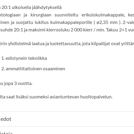
 20:1 ulkoisella jäähdytyksellä
ntologiaan ja kirurgiaan suunniteltu erikoiskulmakappale, ke
linen ja suojattu lukitus kulmakappaleporille ( ø2,35 mm ). 2-val
ssuhde 20:1 ja maksimi kierrosluku 2 000 kierr / min. Takuu 2+1 vu
irin yhdistelmä laatua ja luotettavuutta, jota kilpailijat ovat yritt
1. edistynein tekniikka
2. ammattitaitoinen osaaminen
uu jopa 3 vuotta.
lta saat lisäksi suomeksi asiantuntevan huoltopalvelun.
iedot
istaja