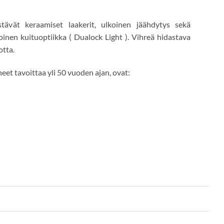
stävät keraamiset laakerit, ulkoinen jäähdytys sekä
oinen kuituoptiikka ( Dualock Light ). Vihreä hidastava
otta.
äneet tavoittaa yli 50 vuoden ajan, ovat: