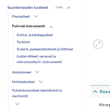
Suunterveyden tuotteet
(1098)
Pienlaitteet
Pyörivät instrumentit
Kulma- ja käsikappaleet
Turbiinit
Scalerit, jauhepuhdistimet ja liittimet
Lisätarvikkeet, varaosat ja
mikromoottorit -instrumentit
Hoitokoneet
Hoitokalusteet
Puhdistustuotteet (desinfiointi ja
Kuva
sterilointi)
Kirur