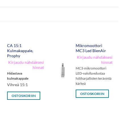
CA 15:1
Mikromoottori
Kulmakappale,
MC3 Led BienAir
Prophy
Kirjaudu nähdäksesi
Kirjaudu nähdäksesi
hinnat
hinnat
MC3-mikromoottori
Hidastava
LED-valolla edustaa
kulmakappale
hiiliharjallisten terävintä
kärkeä
Vihreä 15:1
OSTOSKORIIN
OSTOSKORIIN