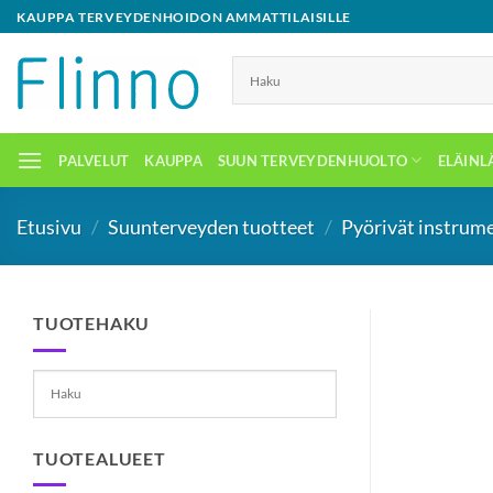
Skip
KAUPPA TERVEYDENHOIDON AMMATTILAISILLE
to
content
PALVELUT
KAUPPA
SUUN TERVEYDENHUOLTO
ELÄINL
Etusivu
/
Suunterveyden tuotteet
/
Pyörivät instrume
TUOTEHAKU
TUOTEALUEET