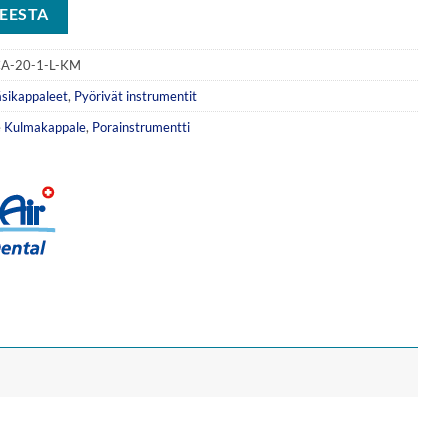
EESTA
A-20-1-L-KM
äsikappaleet
,
Pyörivät instrumentit
e
Kulmakappale
,
Porainstrumentti