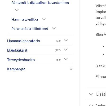
Röntgenit ja digitaalinen kuvantaminen
Vihreä
Impla
turval
Hammastekniikka
välity
Poranterät ja kiillottimet
Bien A
Hammaslaboratorio
(13)
Eläinlääkärit
(127)
Terveydenhuolto
(53)
3. tak
Kampanjat
(6)
Flinno
Lisät
Valm