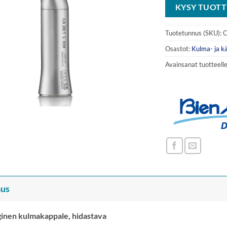
KYSY TUOTT
Tuotetunnus (SKU):
C
Osastot:
Kulma- ja k
Avainsanat tuotteell
us
ginen kulmakappale, hidastava