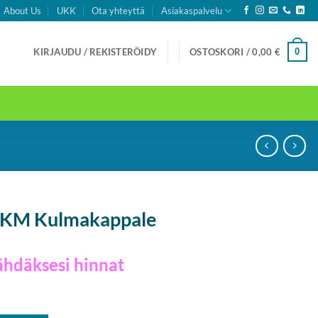
About Us
UKK
Ota yhteyttä
Asiakaspalvelu
0
KIRJAUDU / REKISTERÖIDY
OSTOSKORI /
0,00
€
L KM Kulmakappale
ähdäksesi hinnat