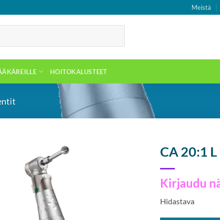
Meistä
ÄÄKÄREILLE
HOITOKALUSTEET
ntit
CA 20:1 
Kirjaudu n
Hidastava