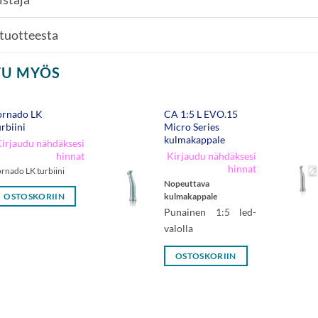
 tuotteesta
TU MYÖS
ornado LK
CA 1:5 L EVO.15
urbiini
Micro Series
kulmakappale
irjaudu nähdäksesi
hinnat
Kirjaudu nähdäksesi
hinnat
ornado LK turbiini
Nopeuttava
kulmakappale
OSTOSKORIIN
Punainen 1:5 led-
valolla
OSTOSKORIIN