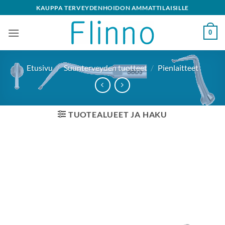
Skip
KAUPPA TERVEYDENHOIDON AMMATTILAISILLE
to
content
0
Etusivu
/
Suunterveyden tuotteet
/
Pienlaitteet
TUOTEALUEET JA HAKU