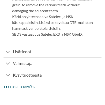
grain, to remove the carious teeth without
damaging the adjacent teeth.
Kärki on yhteensopiva Satelec- ja NSK-
käsikappaleisiin. Lisäksi se soveltuu DTE-malliston
hammaskivenpoistolaitteisiin.
SBD3 vastaavuus Satelec EX3 ja NSK G66D.
Lisätiedot
Valmistaja
Kysy tuotteesta
TUTUSTU MYÖS