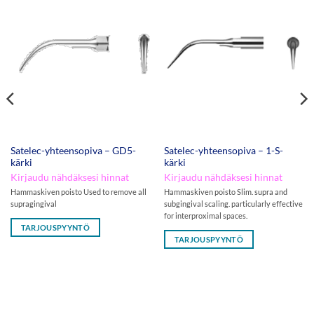
Satelec-yhteensopiva – GD5-
Satelec-yhteensopiva – 1-S-
kärki
kärki
Kirjaudu nähdäksesi hinnat
Kirjaudu nähdäksesi hinnat
Hammaskiven poisto Used to remove all
Hammaskiven poisto Slim. supra and
supragingival
subgingival scaling. particularly effective
for interproximal spaces.
TARJOUSPYYNTÖ
TARJOUSPYYNTÖ