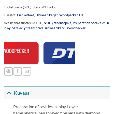
Tuotetunnus (SKU):
dte_sbd3_karki
Osastot:
Pienlaitteet
,
Ultraäänikärjet
,
Woodpecker-DTE
Avainsanat tuotteelle
DTE
,
NSK-yhteensopiva
,
Preparation of cavities in
inlay
,
Satelec-yhteensopiva
,
ultraäänikärki
,
Woodpecker
Kuvaus
Preparation of cavities in inlay. Lower
hemispherical ball sprayed finishing with diamond