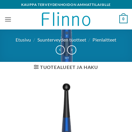
Skip
KAUPPA TERVEYDENHOIDON AMMATTILAISILLE
to
content
0
Etusivu
/
Suunterveyden tuotteet
/
Pienlaitteet
TUOTEALUEET JA HAKU