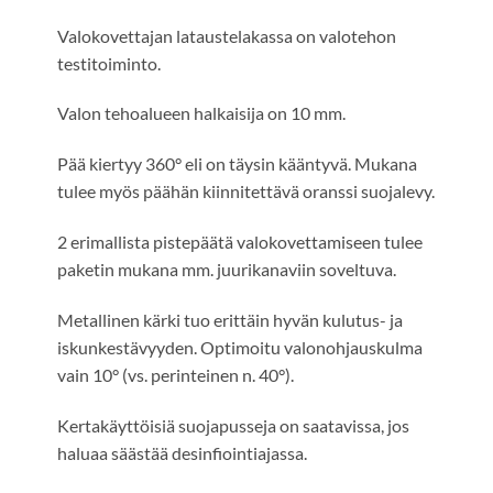
Valokovettajan lataustelakassa on valotehon
testitoiminto.
Valon tehoalueen halkaisija on 10 mm.
Pää kiertyy 360° eli on täysin kääntyvä. Mukana
tulee myös päähän kiinnitettävä oranssi suojalevy.
2 erimallista pistepäätä valokovettamiseen tulee
paketin mukana mm. juurikanaviin soveltuva.
Metallinen kärki tuo erittäin hyvän kulutus- ja
iskunkestävyyden. Optimoitu valonohjauskulma
vain 10° (vs. perinteinen n. 40°).
Kertakäyttöisiä suojapusseja on saatavissa, jos
haluaa säästää desinfiointiajassa.