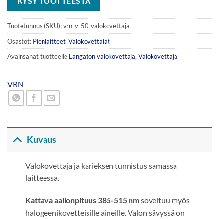
KYSY TUOTTEESTA
Tuotetunnus (SKU):
vrn_v-50_valokovettaja
Osastot:
Pienlaitteet
,
Valokovettajat
Avainsanat tuotteelle
Langaton valokovettaja
,
Valokovettaja
VRN
Kuvaus
Valokovettaja ja karieksen tunnistus samassa
laitteessa.
Kattava aallonpituus 385-515 nm
soveltuu myös
halogeenikovetteisille aineille. Valon sävyssä on