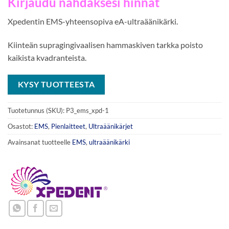
Kirjaudu nähdäksesi hinnat
Xpedentin EMS-yhteensopiva eA-ultraäänikärki.
Kiinteän supragingivaalisen hammaskiven tarkka poisto
kaikista kvadranteista.
KYSY TUOTTEESTA
Tuotetunnus (SKU):
P3_ems_xpd-1
Osastot:
EMS
,
Pienlaitteet
,
Ultraäänikärjet
Avainsanat tuotteelle
EMS
,
ultraäänikärki