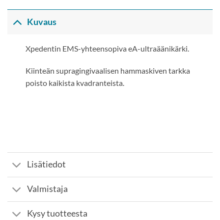
Kuvaus
Xpedentin EMS-yhteensopiva eA-ultraäänikärki.
Kiinteän supragingivaalisen hammaskiven tarkka
poisto kaikista kvadranteista.
Lisätiedot
Valmistaja
Kysy tuotteesta