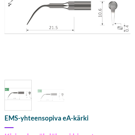
EMS-yhteensopiva eA-kärki