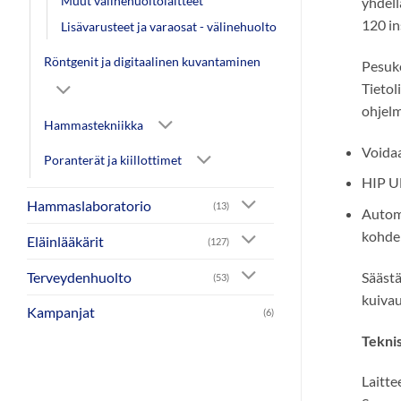
Muut välinehuoltolaitteet
yhdell
120 in
Lisävarusteet ja varaosat - välinehuolto
Röntgenit ja digitaalinen kuvantaminen
Pesuko
Tietol
ohjelm
Hammastekniikka
Voidaa
Poranterät ja kiillottimet
HIP UL
Hammaslaboratorio
(13)
Automa
kohde
Eläinlääkärit
(127)
Säästä
Terveydenhuolto
(53)
kuivau
Kampanjat
(6)
Teknis
Laitt