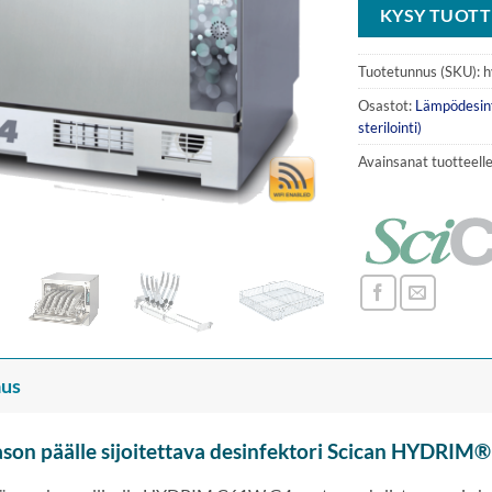
KYSY TUOTT
Tuotetunnus (SKU):
h
Osastot:
Lämpödesinf
sterilointi)
Avainsanat tuotteell
us
ason päälle sijoitettava desinfektori Scican HYDRI