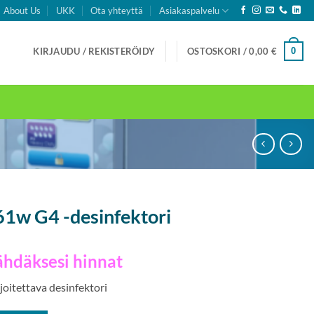
About Us
UKK
Ota yhteyttä
Asiakaspalvelu
0
KIRJAUDU / REKISTERÖIDY
OSTOSKORI /
0,00
€
1w G4 -desinfektori
ähdäksesi hinnat
joitettava desinfektori