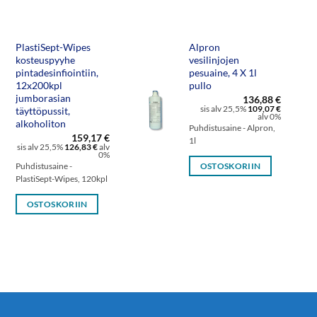
PlastiSept-Wipes
Alpron
kosteuspyyhe
vesilinjojen
pintadesinfiointiin,
pesuaine, 4 X 1l
12x200kpl
pullo
jumborasian
136,88
€
sis alv 25,5%
109,07
€
täyttöpussit,
alv 0%
alkoholiton
Puhdistusaine - Alpron,
159,17
€
1l
sis alv 25,5%
126,83
€
alv
0%
Puhdistusaine -
OSTOSKORIIN
PlastiSept-Wipes, 120kpl
OSTOSKORIIN