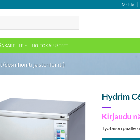
Meistä
ÄÄKÄREILLE
HOITOKALUSTEET
(desinfiointi ja sterilointi)
Hydrim C6
Kirjaudu n
Työtason päälle si