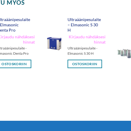
TU MYÖS
ltraäänipesulaite
Ultraäänipesulaite
 Elmasonic
– Elmasonic S 30
enta Pro
H
irjaudu nähdäksesi
Kirjaudu nähdäksesi
hinnat
hinnat
traäänipesulaite -
Ultraäänipesulaite -
lmasonic Denta Pro
Elmasonic S 30 H
OSTOSKORIIN
OSTOSKORIIN