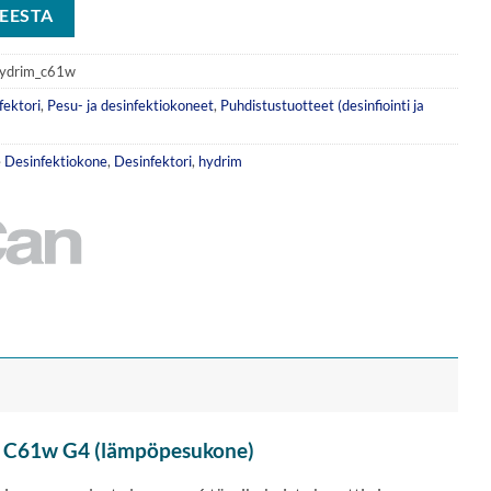
EESTA
ydrim_c61w
ektori
,
Pesu- ja desinfektiokoneet
,
Puhdistustuotteet (desinfiointi ja
e
Desinfektiokone
,
Desinfektori
,
hydrim
M® C61w G4 (lämpöpesukone)