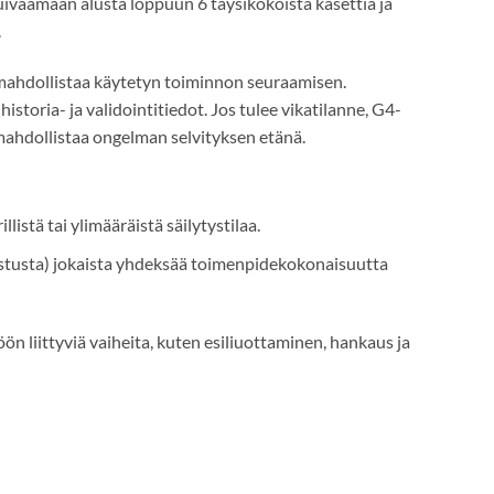
vaamaan alusta loppuun 6 täysikokoista kasettia ja
.
mahdollistaa käytetyn toiminnon seuraamisen.
toria- ja validointitiedot. Jos tulee vikatilanne, G4-
 mahdollistaa ongelman selvityksen etänä.
listä tai ylimääräistä säilytystilaa.
stusta) jokaista yhdeksää toimenpidekokonaisuutta
ön liittyviä vaiheita, kuten esiliuottaminen, hankaus ja