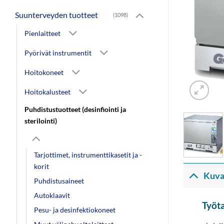
Suunterveyden tuotteet
(1098)
Pienlaitteet
Pyörivät instrumentit
Hoitokoneet
Hoitokalusteet
Puhdistustuotteet (desinfiointi ja
sterilointi)
Tarjottimet, instrumenttikasetit ja -
korit
Kuva
Puhdistusaineet
Autoklaavit
Työt
Pesu- ja desinfektiokoneet