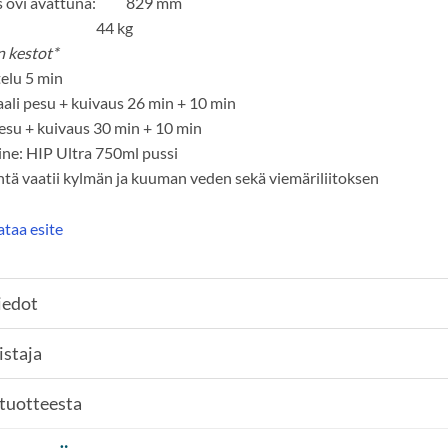
s ovi avattuna: 829 mm
ino: 44 kg
n kestot*
elu 5 min
li pesu + kuivaus 26 min + 10 min
su + kuivaus 30 min + 10 min
ne: HIP Ultra 750ml pussi
tä vaatii kylmän ja kuuman veden sekä viemäriliitoksen
taa esite
iedot
istaja
 tuotteesta