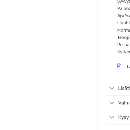
Syvyy
Pa
Syklie
Huuht
Normaa
Tehope
Pesuai
Kytken
La
Lisät
Valm
Kysy