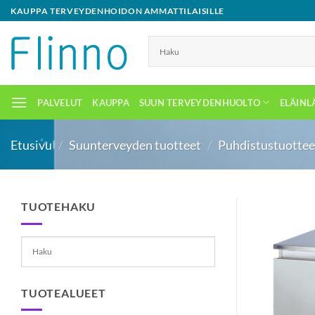
Skip
KAUPPA TERVEYDENHOIDON AMMATTILAISILLE
to
content
PALVELUT
KAUPPA
SUUN TERVEYDENHUOLTO
ELÄINL
Etusivu
/
Suunterveyden tuotteet
/
Puhdistustuotteet 
TUOTEHAKU
TUOTEALUEET