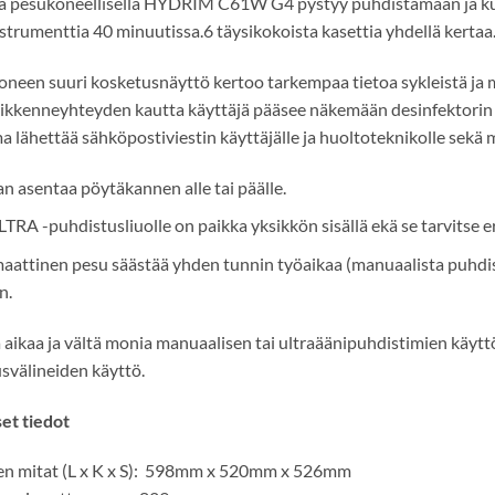
ä pesukoneellisella HYDRIM C61W G4 pystyy puhdistamaan ja kui
strumenttia 40 minuutissa.6 täysikokoista kasettia yhdellä kertaa
neen suuri kosketusnäyttö kertoo tarkempaa tietoa sykleistä ja 
iikkenneyhteyden kautta käyttäjä pääsee näkemään desinfektorin his
a lähettää sähköpostiviestin käyttäjälle ja huoltoteknikolle sekä
n asentaa pöytäkannen alle tai päälle.
TRA -puhdistusliuolle on paikka yksikkön sisällä ekä se tarvitse eril
attinen pesu säästää yhden tunnin työaikaa (manuaalista puhdi
n.
 aikaa ja vältä monia manuaalisen tai ultraäänipuhdistimien käyttö
svälineiden käyttö.
et tiedot
een mitat (L x K x S): 598mm x 520mm x 526mm