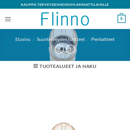
Skip
KAUPPA TERVEYDENHOIDON AMMATTILAISILLE
to
content
0
Etusivu
/
Suunterveyden tuotteet
/
Pienlaitteet
TUOTEALUEET JA HAKU