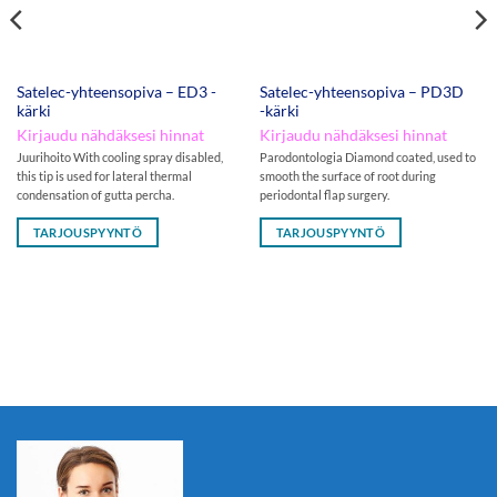
Satelec-yhteensopiva – ED3 -
Satelec-yhteensopiva – PD3D
kärki
-kärki
Kirjaudu nähdäksesi hinnat
Kirjaudu nähdäksesi hinnat
Juurihoito With cooling spray disabled,
Parodontologia Diamond coated, used to
this tip is used for lateral thermal
smooth the surface of root during
condensation of gutta percha.
periodontal flap surgery.
TARJOUSPYYNTÖ
TARJOUSPYYNTÖ