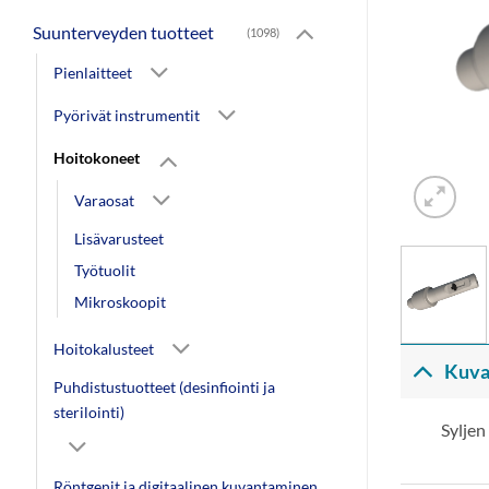
Suunterveyden tuotteet
(1098)
Pienlaitteet
Pyörivät instrumentit
Hoitokoneet
Varaosat
Lisävarusteet
Työtuolit
Mikroskoopit
Hoitokalusteet
Kuva
Puhdistustuotteet (desinfiointi ja
sterilointi)
Syljen
Röntgenit ja digitaalinen kuvantaminen