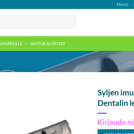
Meistä
ÄÄKÄREILLE
HOITOKALUSTEET
Syljen im
Dentalin l
Kirjaudu n