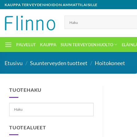
Skip
KAUPPA TERVEYDENHOIDON AMMATTILAISILLE
to
content
PALVELUT
KAUPPA
SUUN TERVEYDENHUOLTO
ELÄINL
Etusivu
/
Suunterveyden tuotteet
/
Hoitokoneet
TUOTEHAKU
TUOTEALUEET