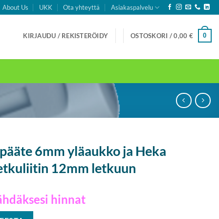
About Us
UKK
Ota yhteyttä
Asiakaspalvelu
0
KIRJAUDU / REKISTERÖIDY
OSTOSKORI /
0,00
€
upääte 6mm yläaukko ja Heka
etkuliitin 12mm letkuun
ähdäksesi hinnat