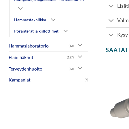
Lisät
Valm
Hammastekniikka
Poranterät ja kiillottimet
Kysy
Hammaslaboratorio
(13)
SAATAT
Eläinlääkärit
(127)
Terveydenhuolto
(53)
Kampanjat
(6)