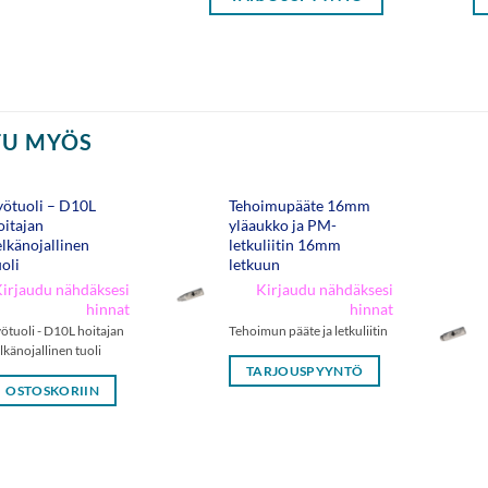
TU MYÖS
yötuoli – D10L
Tehoimupääte 16mm
oitajan
yläaukko ja PM-
elkänojallinen
letkuliitin 16mm
uoli
letkuun
irjaudu nähdäksesi
Kirjaudu nähdäksesi
hinnat
hinnat
ötuoli - D10L hoitajan
Tehoimun pääte ja letkuliitin
lkänojallinen tuoli
TARJOUSPYYNTÖ
OSTOSKORIIN