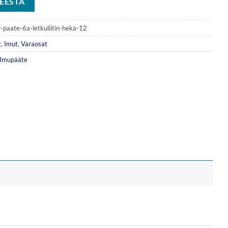
EESTA
i-paate-6a-letkuliitin-heka-12
t
,
Imut
,
Varaosat
Imupääte