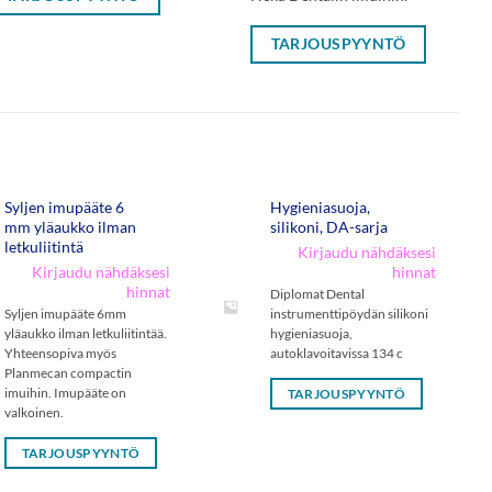
TARJOUSPYYNTÖ
Syljen imupääte 6
Hygieniasuoja,
mm yläaukko ilman
silikoni, DA-sarja
letkuliitintä
Kirjaudu nähdäksesi
Kirjaudu nähdäksesi
hinnat
hinnat
Diplomat Dental
Syljen imupääte 6mm
instrumenttipöydän silikoni
yläaukko ilman letkuliitintää.
hygieniasuoja,
Yhteensopiva myös
autoklavoitavissa 134 c
Planmecan compactin
imuihin. Imupääte on
TARJOUSPYYNTÖ
valkoinen.
TARJOUSPYYNTÖ