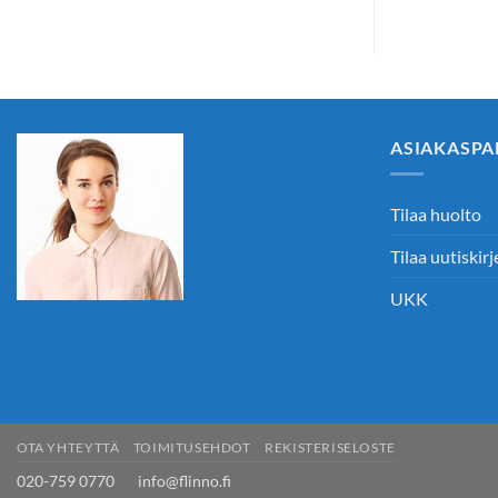
ASIAKASPA
Tilaa huolto
Tilaa uutiskirj
UKK
OTA YHTEYTTÄ
TOIMITUSEHDOT
REKISTERISELOSTE
020-759 0770 info@flinno.fi