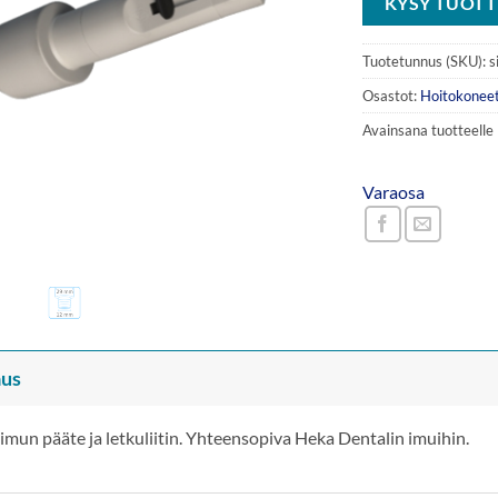
KYSY TUOTT
Tuotetunnus (SKU):
s
Osastot:
Hoitokonee
Avainsana tuotteelle
Varaosa
us
 imun pääte ja letkuliitin. Yhteensopiva Heka Dentalin imuihin.