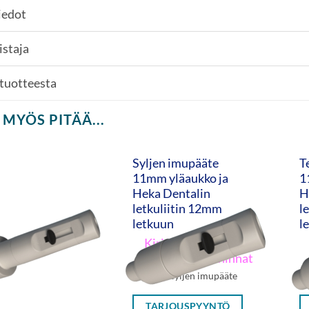
iedot
istaja
 tuotteesta
 MYÖS PITÄÄ...
Syljen imupääte
T
11mm yläaukko ja
1
Heka Dentalin
H
letkuliitin 12mm
l
letkuun
l
Kirjaudu nähdäksesi
hinnat
Unicline syljen imupääte
Un
TARJOUSPYYNTÖ