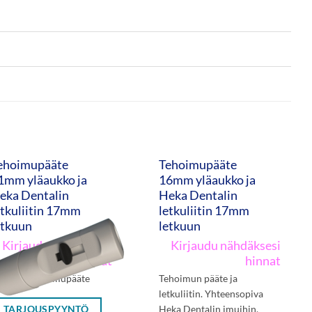
ehoimupääte
Tehoimupääte
1mm yläaukko ja
16mm yläaukko ja
eka Dentalin
Heka Dentalin
etkuliitin 17mm
letkuliitin 17mm
etkuun
letkuun
Kirjaudu nähdäksesi
Kirjaudu nähdäksesi
hinnat
hinnat
icline-tehoimupääte
Tehoimun pääte ja
letkuliitin. Yhteensopiva
TARJOUSPYYNTÖ
Heka Dentalin imuihin.