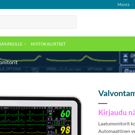
Meistä
ÄÄKÄREILLE
HOITOKALUSTEET
onitorit
Valvontam
Kirjaudu n
Laatumonitorit kor
Automaattinen ve