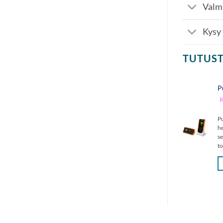
Valm
Kysy
TUTUS
P
K
P
h
s
t