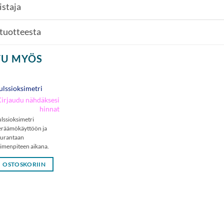
istaja
 tuotteesta
TU MYÖS
ulssioksimetri
irjaudu nähdäksesi
hinnat
ulssioksimetri
eräämökäyttöön ja
eurantaan
oimenpiteen aikana.
OSTOSKORIIN