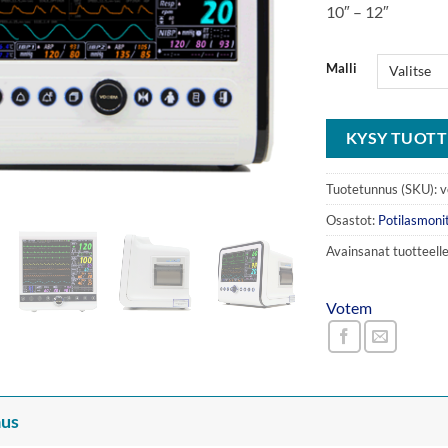
10″ – 12″
Malli
KYSY TUOTT
Tuotetunnus (SKU):
v
Osastot:
Potilasmonit
Avainsanat tuotteell
Votem
us