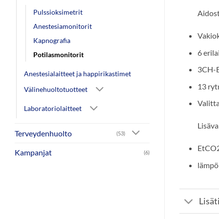
Pulssioksimetrit
Aidost
Anestesiamonitorit
Vakio
Kapnografia
6 eril
Potilasmonitorit
3CH-EK
Anestesialaitteet ja happirikastimet
13 ryt
Välinehuoltotuotteet
Valitt
Laboratoriolaitteet
Lisäv
Terveydenhuolto
(53)
EtCO2
Kampanjat
(6)
lämpöp
Lisät