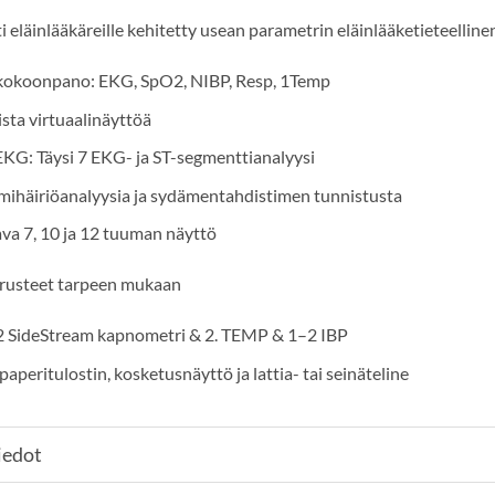
i eläinlääkäreille kehitetty usean parametrin eläinlääketieteellin
kokoonpano: EKG, SpO2, NIBP, Resp, 1Temp
aista virtuaalinäyttöä
G: Täysi 7 EKG- ja ST-segmenttianalyysi
mihäiriöanalyysia ja sydämentahdistimen tunnistusta
ava 7, 10 ja 12 tuuman näyttö
arusteet tarpeen mukaan
 SideStream kapnometri & 2. TEMP & 1–2 IBP
aperitulostin, kosketusnäyttö ja lattia- tai seinäteline
iedot