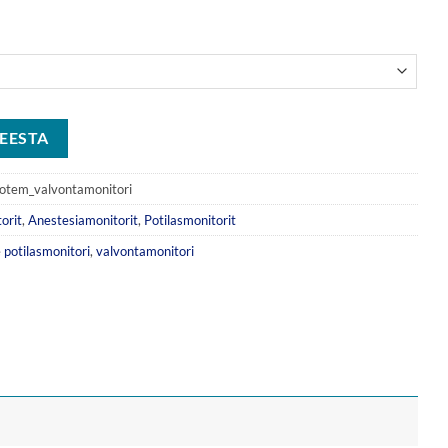
EESTA
otem_valvontamonitori
orit
,
Anestesiamonitorit
,
Potilasmonitorit
e
potilasmonitori
,
valvontamonitori