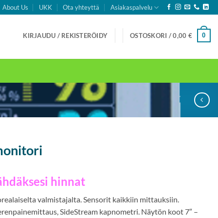
About Us
UKK
Ota yhteyttä
Asiakaspalvelu
0
KIRJAUDU / REKISTERÖIDY
OSTOSKORI /
0,00
€
onitori
ähdäksesi hinnat
ealaiselta valmistajalta. Sensorit kaikkiin mittauksiin.
renpainemittaus, SideStream kapnometri. Näytön koot 7″ –