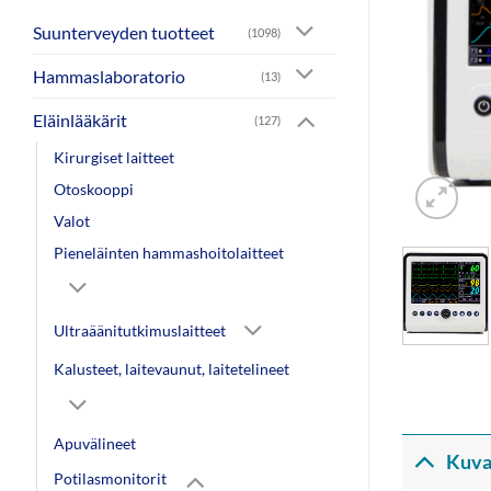
Suunterveyden tuotteet
(1098)
Hammaslaboratorio
(13)
Eläinlääkärit
(127)
Kirurgiset laitteet
Otoskooppi
Valot
Pieneläinten hammashoitolaitteet
Ultraäänitutkimuslaitteet
Kalusteet, laitevaunut, laitetelineet
Apuvälineet
Kuva
Potilasmonitorit