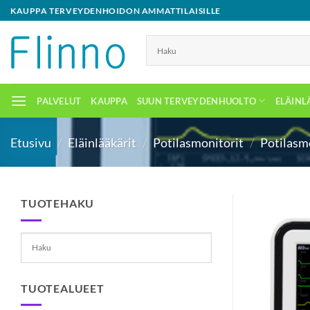
Skip
KAUPPA TERVEYDENHOIDON AMMATTILAISILLE
to
content
PALVELUT
KAUPPA
SUUN TERVEYDENHUOLTO
ELÄINL
Etusivu
/
Eläinlääkärit
/
Potilasmonitorit
/
Potilasm
TUOTEHAKU
TUOTEALUEET