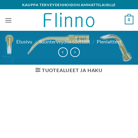
Skip
KAUPPA TERVEYDENHOIDON AMMATTILAISILLE
to
content
0
Etusivu
/
Suunterveyden tuotteet
/
Pienlaitteet
TUOTEALUEET JA HAKU