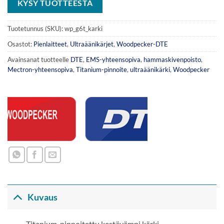
KYSY TUOTTEESTA
Tuotetunnus (SKU):
wp_g6t_karki
Osastot:
Pienlaitteet
,
Ultraäänikärjet
,
Woodpecker-DTE
Avainsanat tuotteelle
DTE
,
EMS-yhteensopiva
,
hammaskivenpoisto
,
Mectron-yhteensopiva
,
Titanium-pinnoite
,
ultraäänikärki
,
Woodpecker
Kuvaus
Titanium-pinnoitettu kestävämpi kärki.