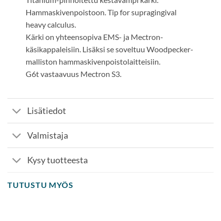
Hammaskivenpoistoon. Tip for supragingival
heavy calculus.
Kärki on yhteensopiva EMS- ja Mectron-
käsikappaleisiin. Lisäksi se soveltuu Woodpecker-
malliston hammaskivenpoistolaitteisiin.
G6t vastaavuus Mectron S3.
Lisätiedot
Valmistaja
Kysy tuotteesta
TUTUSTU MYÖS