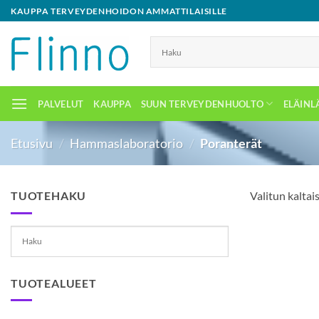
Skip
KAUPPA TERVEYDENHOIDON AMMATTILAISILLE
to
content
PALVELUT
KAUPPA
SUUN TERVEYDENHUOLTO
ELÄINL
Etusivu
/
Hammaslaboratorio
/
Poranterät
TUOTEHAKU
Valitun kaltais
TUOTEALUEET