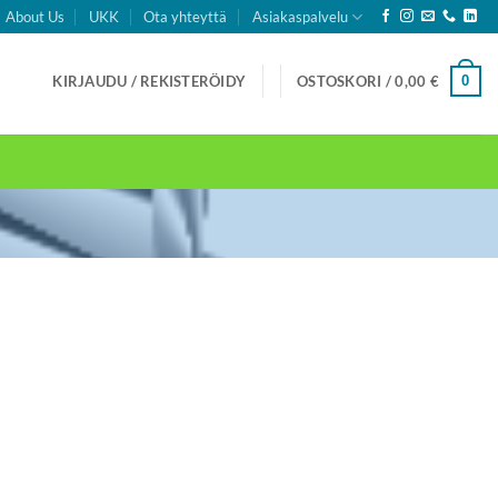
About Us
UKK
Ota yhteyttä
Asiakaspalvelu
0
KIRJAUDU / REKISTERÖIDY
OSTOSKORI /
0,00
€