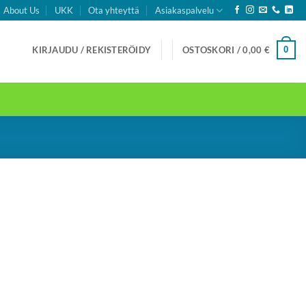
About Us
UKK
Ota yhteyttä
Asiakaspalvelu
0
KIRJAUDU / REKISTERÖIDY
OSTOSKORI /
0,00
€