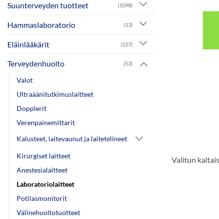
Suunterveyden tuotteet
(1098)
Hammaslaboratorio
(13)
Eläinlääkärit
(127)
Terveydenhuolto
(53)
Valot
Ultraäänitutkimuslaitteet
Dopplerit
Verenpainemittarit
Kalusteet, laitevaunut ja laitetelineet
Kirurgiset laitteet
Valitun kaltais
Anestesialaitteet
Laboratoriolaitteet
Potilasmonitorit
Välinehuoltotuotteet