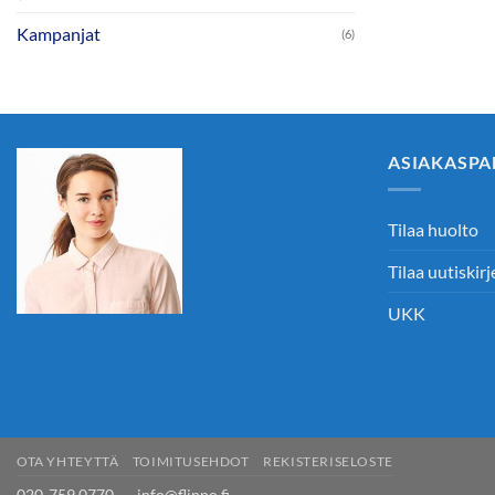
Kampanjat
(6)
ASIAKASPA
Tilaa huolto
Tilaa uutiskirj
UKK
OTA YHTEYTTÄ
TOIMITUSEHDOT
REKISTERISELOSTE
020-759 0770 info@flinno.fi