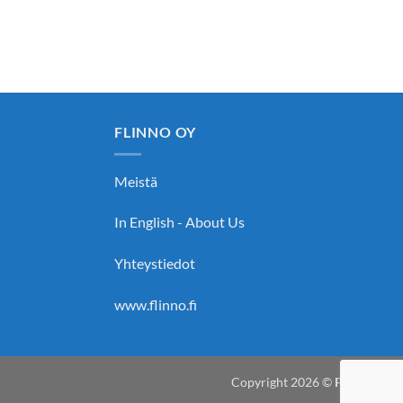
FLINNO OY
Meistä
In English - About Us
Yhteystiedot
www.flinno.fi
Copyright 2026 ©
Flinno Oy