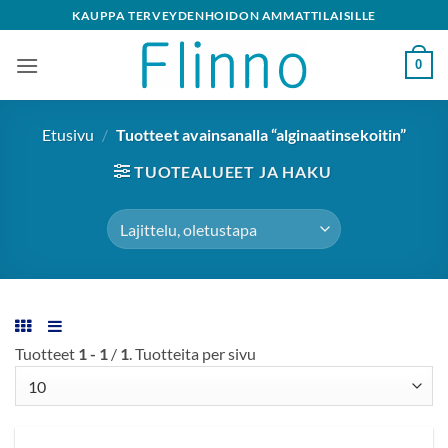
Skip
KAUPPA TERVEYDENHOIDON AMMATTILAISILLE
to
content
0
Etusivu
/
Tuotteet avainsanalla “alginaatinsekoitin”
TUOTEALUEET JA HAKU
Tuotteet
1 - 1
/
1
. Tuotteita per sivu