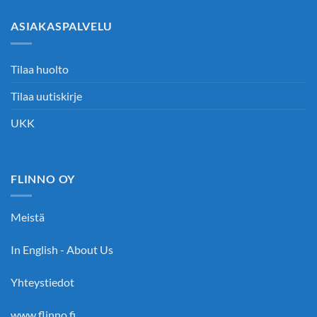
ASIAKASPALVELU
Tilaa huolto
Tilaa uutiskirje
UKK
FLINNO OY
Meistä
In English - About Us
Yhteystiedot
www.flinno.fi