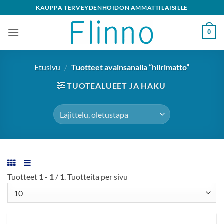
Skip
KAUPPA TERVEYDENHOIDON AMMATTILAISILLE
to
content
0
Etusivu
/
Tuotteet avainsanalla “hiirimatto”
TUOTEALUEET JA HAKU
Tuotteet
1 - 1
/
1
. Tuotteita per sivu