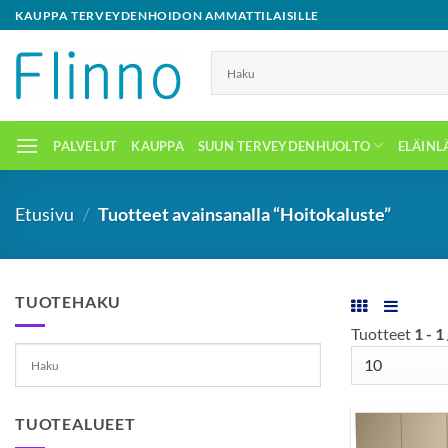
Skip
KAUPPA TERVEYDENHOIDON AMMATTILAISILLE
to
content
PALVELUT
KAUPPA
SUUN TERVEYDENHUOLTO
ELÄINL
Etusivu
/
Tuotteet avainsanalla “Hoitokaluste”
TUOTEHAKU
Tuotteet
1 - 1
TUOTEALUEET