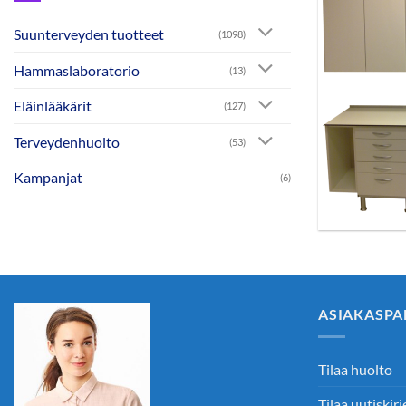
Suunterveyden tuotteet
(1098)
Hammaslaboratorio
(13)
Eläinlääkärit
(127)
Terveydenhuolto
(53)
Kampanjat
(6)
ASIAKASPA
Tilaa huolto
Tilaa uutiskirj