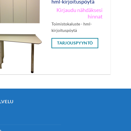
hml-kirjoituspöytä
Kirjaudu nähdäksesi
hinnat
Toimistokaluste - hml-
kirjoituspöytä
TARJOUSPYYNTÖ
LVELU
e