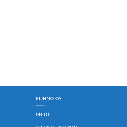
FLINNO OY
Meistä
In English - About Us