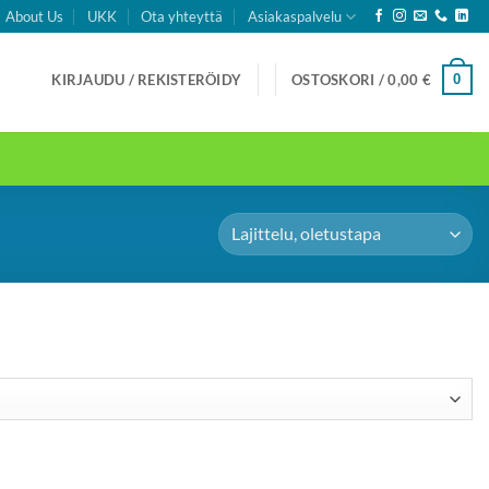
About Us
UKK
Ota yhteyttä
Asiakaspalvelu
0
KIRJAUDU / REKISTERÖIDY
OSTOSKORI /
0,00
€