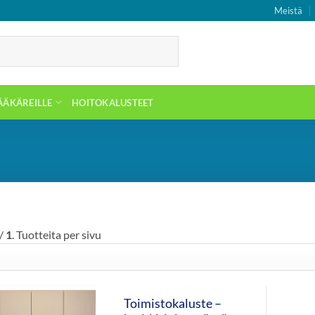
Meistä
ÄÄKÄREILLE
HOITOKALUSTEET
/
1
. Tuotteita per sivu
Toimistokaluste –