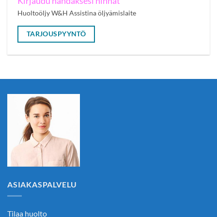
Kirjaudu nähdäksesi hinnat
Huoltoöljy W&H Assistina öljyämislaite
TARJOUSPYYNTÖ
ASIAKASPALVELU
Tilaa huolto