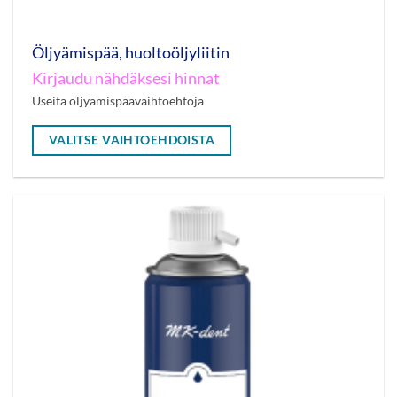
Öljyämispää, huoltoöljyliitin
Kirjaudu nähdäksesi hinnat
Useita öljyämispäävaihtoehtoja
VALITSE VAIHTOEHDOISTA