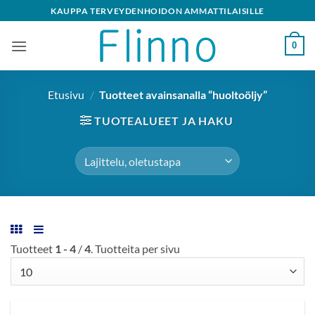
Skip
KAUPPA TERVEYDENHOIDON AMMATTILAISILLE
to
content
0
Etusivu
/
Tuotteet avainsanalla “huoltoöljy”
TUOTEALUEET JA HAKU
Tuotteet
1 - 4
/
4
. Tuotteita per sivu