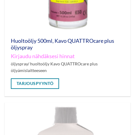
Huoltoöljy 500ml, Kavo QUATTROcare plus
öljyspray
Kirjaudu nähdäksesi hinnat
öljyspray/ huoltoöljy Kavo QUATTROcare plus
öljyämislaitteeseen
TARJOUSPYYNTÖ