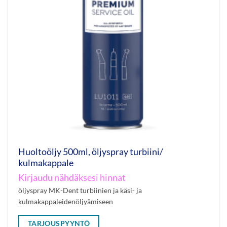
Huoltoöljy 500ml, öljyspray turbiini/
kulmakappale
Kirjaudu nähdäksesi hinnat
öljyspray MK-Dent turbiinien ja käsi- ja
kulmakappaleidenöljyämiseen
TARJOUSPYYNTÖ