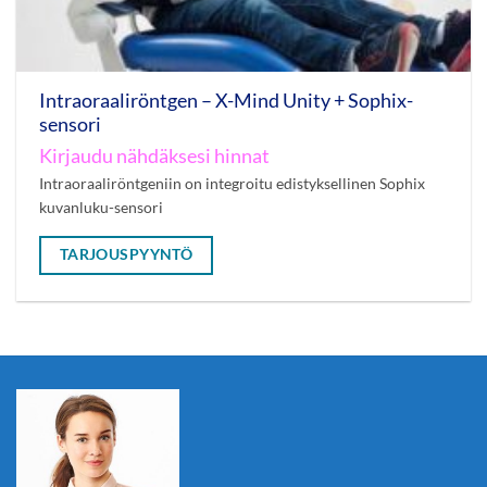
Intraoraaliröntgen – X-Mind Unity + Sophix-
sensori
Kirjaudu nähdäksesi hinnat
Intraoraaliröntgeniin on integroitu edistyksellinen Sophix
kuvanluku-sensori
TARJOUSPYYNTÖ