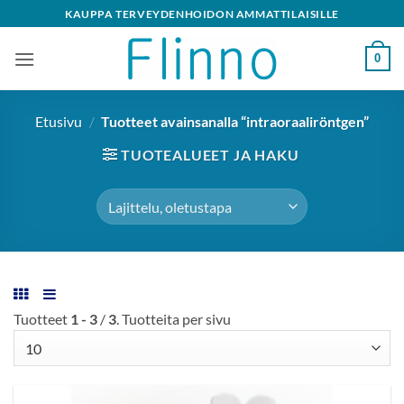
Skip
KAUPPA TERVEYDENHOIDON AMMATTILAISILLE
to
content
0
Etusivu
/
Tuotteet avainsanalla “intraoraaliröntgen”
TUOTEALUEET JA HAKU
Tuotteet
1 - 3
/
3
. Tuotteita per sivu