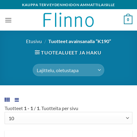
Skip
KAUPPA TERVEYDENHOIDON AMMATTILAISILLE
to
content
0
Etusivu
/
Tuotteet avainsanalla “K190”
TUOTEALUEET JA HAKU
Tuotteet
1 - 1
/
1
. Tuotteita per sivu