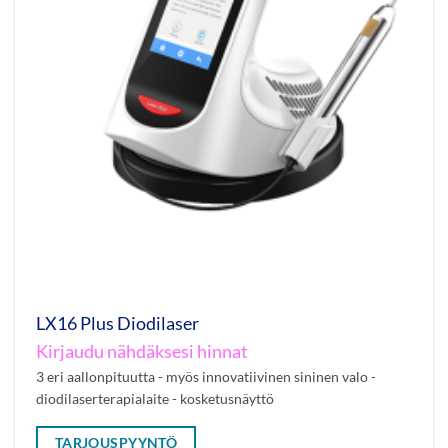
LX16 Plus Diodilaser
Kirjaudu nähdäksesi hinnat
3 eri aallonpituutta - myös innovatiivinen sininen valo -
diodilaserterapialaite - kosketusnäyttö
TARJOUSPYYNTÖ