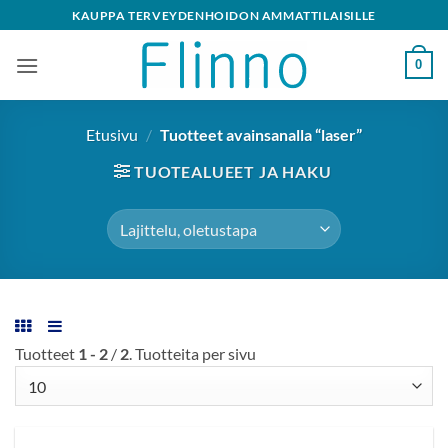
Skip
KAUPPA TERVEYDENHOIDON AMMATTILAISILLE
to
content
0
Etusivu
/
Tuotteet avainsanalla “laser”
TUOTEALUEET JA HAKU
Tuotteet
1 - 2
/
2
. Tuotteita per sivu