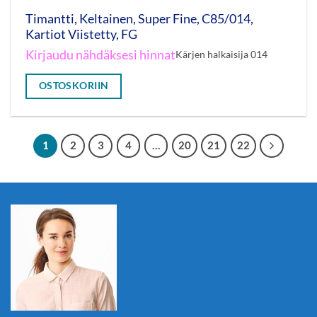
Timantti, Keltainen, Super Fine, C85/014,
Kartiot Viistetty, FG
Kirjaudu nähdäksesi hinnat
Kärjen halkaisija 014
OSTOSKORIIN
1
2
3
4
…
20
21
22