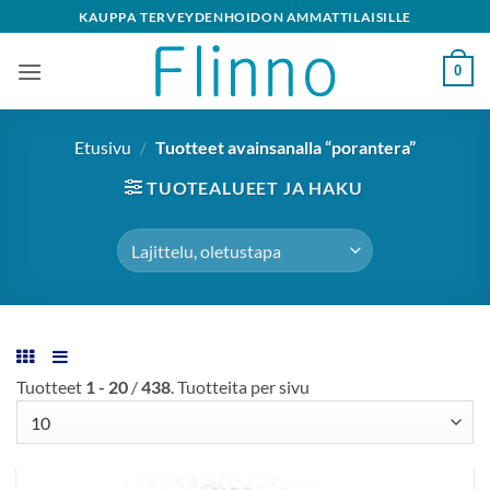
Skip
KAUPPA TERVEYDENHOIDON AMMATTILAISILLE
to
content
0
Etusivu
/
Tuotteet avainsanalla “porantera”
TUOTEALUEET JA HAKU
Tuotteet
1 - 20
/
438
. Tuotteita per sivu