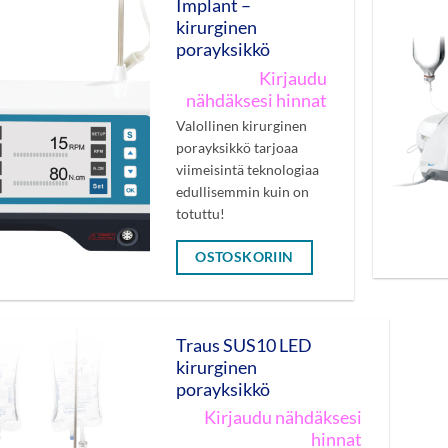
Implant –
kirurginen
porayksikkö
Kirjaudu
nähdäksesi hinnat
Valollinen kirurginen
porayksikkö tarjoaa
viimeisintä teknologiaa
edullisemmin kuin on
totuttu!
OSTOSKORIIN
Traus SUS10 LED
kirurginen
porayksikkö
Kirjaudu nähdäksesi
hinnat