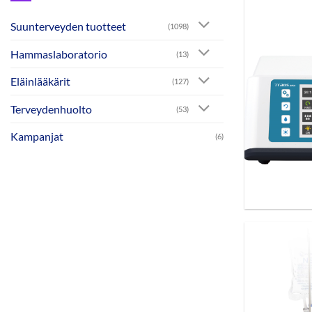
Suunterveyden tuotteet
(1098)
Hammaslaboratorio
(13)
Eläinlääkärit
(127)
Terveydenhuolto
(53)
Kampanjat
(6)