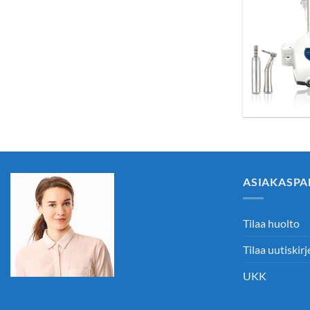
ASIAKASPA
Tilaa huolto
Tilaa uutiskirj
UKK