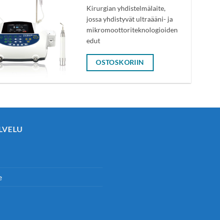
Kirurgian yhdistelmälaite,
jossa yhdistyvät ultraääni- ja
mikromoottoriteknologioiden
edut
OSTOSKORIIN
LVELU
e