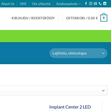
About Us
UKK
Ota yhteyttä
Asiakaspalvelu
0
KIRJAUDU / REKISTERÖIDY
OSTOSKORI /
0,00
€
Implant Center 2 LED