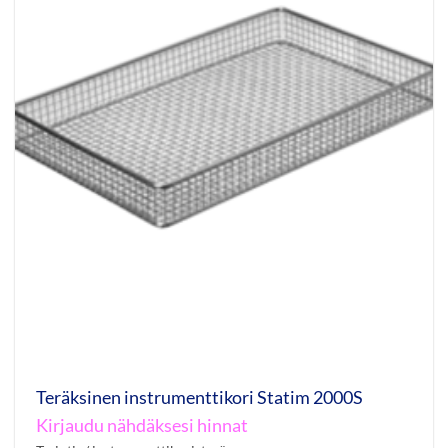
Teräksinen instrumenttikori Statim 2000S
Kirjaudu nähdäksesi hinnat