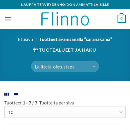
Skip
KAUPPA TERVEYDENHOIDON AMMATTILAISILLE
to
content
0
Etusivu
/
Tuotteet avainsanalla “saranakansi”
TUOTEALUEET JA HAKU
Tuotteet
1 - 7
/
7
. Tuotteita per sivu