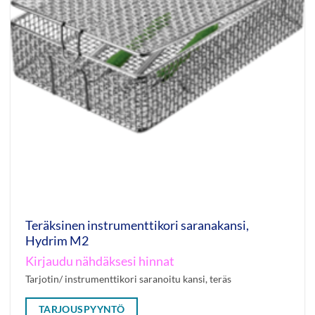
Teräksinen instrumenttikori saranakansi,
Hydrim M2
Kirjaudu nähdäksesi hinnat
Tarjotin/ instrumenttikori saranoitu kansi, teräs
TARJOUSPYYNTÖ