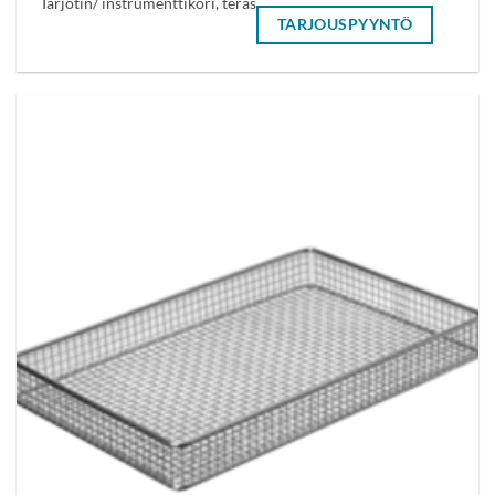
Tarjotin/ instrumenttikori, teräs
TARJOUSPYYNTÖ