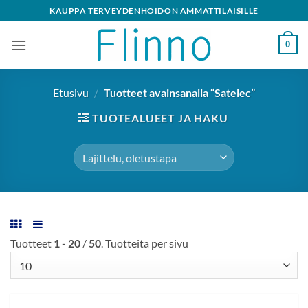
Skip
KAUPPA TERVEYDENHOIDON AMMATTILAISILLE
to
content
0
Etusivu
/
Tuotteet avainsanalla “Satelec”
TUOTEALUEET JA HAKU
Tuotteet
1 - 20
/
50
. Tuotteita per sivu