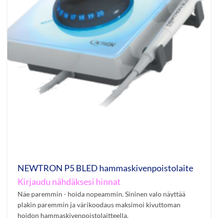
NEWTRON P5 BLED hammaskivenpoistolaite
Kirjaudu nähdäksesi hinnat
Näe paremmin - hoida nopeammin. Sininen valo näyttää
plakin paremmin ja värikoodaus maksimoi kivuttoman
hoidon hammaskivenpoistolaitteella.