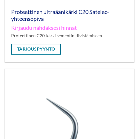
Proteettinen ultraäänikärki C20 Satelec-
yhteensopiva
Kirjaudu nähdäksesi hinnat
Proteettinen C20-kärki sementin tiivistämiseen
TARJOUSPYYNTÖ