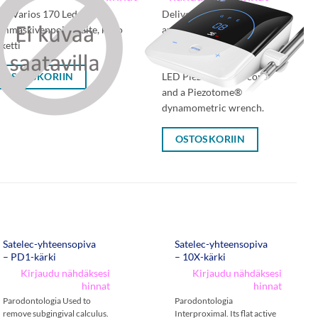
K Varios 170 Led
Delivered with an
mmaskivenpoistolaite, koko
autoclavable Newtron®
ketti
LED handpiece, an
autoclavable Newtron®
OSTOSKORIIN
LED Piezotome® 2 cord
and a Piezotome®
dynamometric wrench.
OSTOSKORIIN
Satelec-yhteensopiva
Satelec-yhteensopiva
– PD1-kärki
– 10X-kärki
Kirjaudu nähdäksesi
Kirjaudu nähdäksesi
hinnat
hinnat
Parodontologia Used to
Parodontologia
remove subgingival calculus.
Interproximal. Its flat active