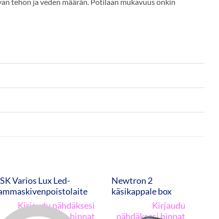
ivan tehon ja veden määrän. Potilaan mukavuus onkin
SK Varios Lux Led-
Newtron 2
ammaskivenpoistolaite
käsikappale box
Kirjaudu nähdäksesi
Kirjaudu
hinnat
nähdäksesi hinnat