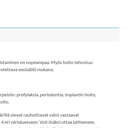
poistaminen on nopeampaa. Myös hoito tehostuu:
otettava vesisäiliö mukana.
rpeisiin: profylaksia, periodontia, implantin hoito,
oito.
illä olevat rauhoittavat valot vastaavat
 eri värialueeseen. Voit lisäksi ottaa laitteeseen