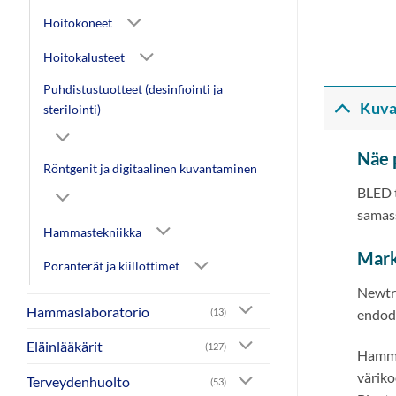
Hoitokoneet
Hoitokalusteet
Puhdistustuotteet (desinfiointi ja
Kuva
sterilointi)
Näe 
Röntgenit ja digitaalinen kuvantaminen
BLED t
samass
Hammastekniikka
Mark
Poranterät ja kiillottimet
Newtro
Hammaslaboratorio
(13)
endodo
Eläinlääkärit
(127)
Hammas
väriko
Terveydenhuolto
(53)