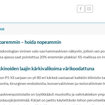
us
paremmin – hoida nopeammin
eknologian sininen valo saa hammaskiven näkyviin, jolloin sen 
a ajassa saat poistettua 20% enemmän plakkia! XS-mallissa on irr
kinoiden laajin kärkivalikoima värikoodattuna
n P5 XS sarjaan on yli 80 eri kärkeä vastaavat kaikkiin kliinisiin ta
ntia, kirurginen endodontia, konservatiivinen ja restoratiivinen h
kivenpoistolaite on tyylikkäästi muotoiltu ja valintakiekon ympär
odausjärjestelmää. Kärjet on jaettu käytettävän tehon perusteella 4