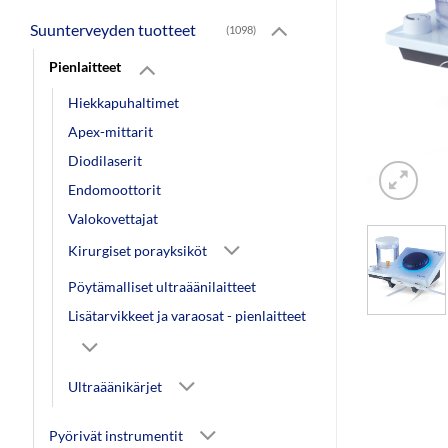
Suunterveyden tuotteet
(1098)
Pienlaitteet
Hiekkapuhaltimet
Apex-mittarit
Diodilaserit
Endomoottorit
Valokovettajat
Kirurgiset porayksiköt
Pöytämalliset ultraäänilaitteet
Lisätarvikkeet ja varaosat - pienlaitteet
Ultraäänikärjet
Pyörivät instrumentit