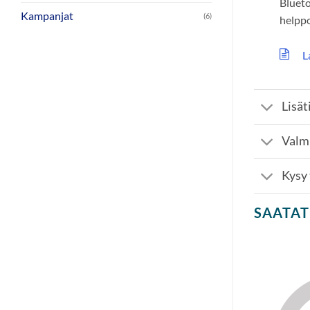
Blueto
Kampanjat
(6)
helppo
La
Lisät
Valm
Kysy
SAATAT