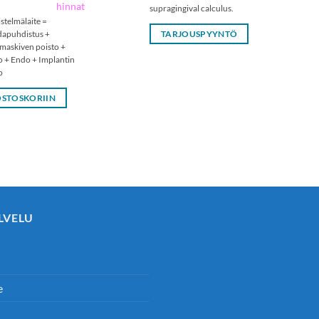
hinnat
supragingival calculus.
stelmälaite =
apuhdistus +
TARJOUSPYYNTÖ
askiven poisto +
o + Endo + Implantin
o
OSTOSKORIIN
LVELU
e