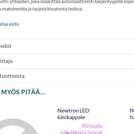
oth-yhteyden, joka määrittää automaattisesti kärjentyypille sop
 maksimoida ja tarjota kivutonta hoitoa.
taa esite
iedot
istaja
 tuotteesta
 MYÖS PITÄÄ...
Newtron LED
N
käsikappale
h
Kirjaudu
nähdäksesi hinnat