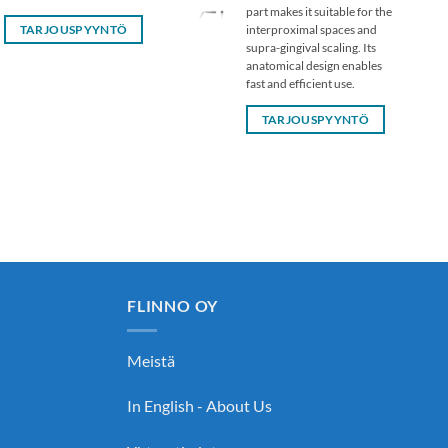
part makes it suitable for the
interproximal spaces and
TARJOUSPYYNTÖ
supra-gingival scaling. Its
anatomical design enables
fast and efficient use.
TARJOUSPYYNTÖ
FLINNO OY
Meistä
In English - About Us