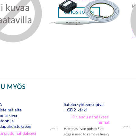
NS
OSTOSKORIIN
ha
pa
TU MYÖS
A
Satelec-yhteensopiva
istelmälaite
– GD2-kärki
maskiven
Kirjaudu nähdäksesi
stoon ja
hinnat
dapuhdistukseen
Hammaskiven poisto Flat
irjaudu nähdäksesi
edge is used to remove heavy