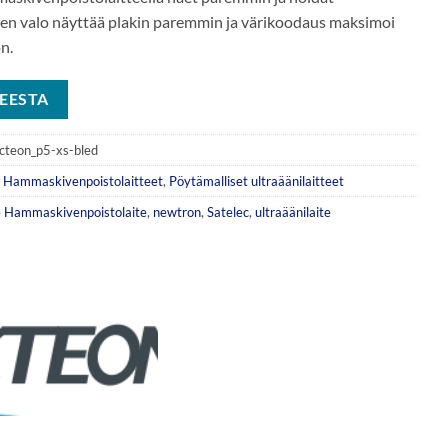
en valo näyttää plakin paremmin ja värikoodaus maksimoi
n.
EESTA
cteon_p5-xs-bled
,
Hammaskivenpoistolaitteet
,
Pöytämalliset ultraäänilaitteet
e
Hammaskivenpoistolaite
,
newtron
,
Satelec
,
ultraäänilaite