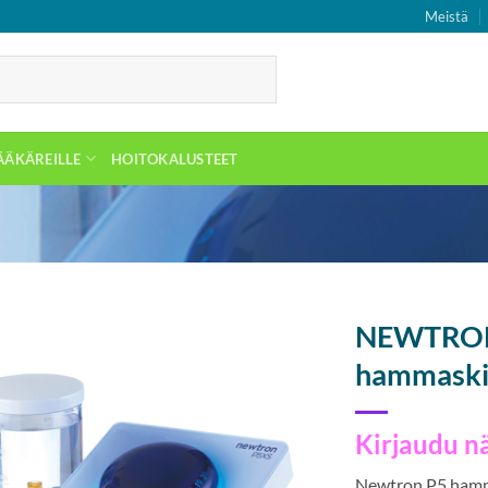
Meistä
ÄÄKÄREILLE
HOITOKALUSTEET
NEWTRON
hammaskiv
Kirjaudu n
Newtron P5 hamma