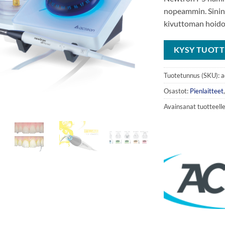
nopeammin. Sinin
kivuttoman hoido
KYSY TUOTT
Tuotetunnus (SKU):
a
Osastot:
Pienlaitteet
Avainsanat tuotteell