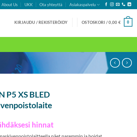
About Us
UKK
Ota yhteyttä
Asiakaspalvelu
0
KIRJAUDU / REKISTERÖIDY
OSTOSKORI /
0,00
€
 P5 XS BLED
enpoistolaite
ähdäksesi hinnat
skivenpoistolaitteella näet paremmin ja hoidat