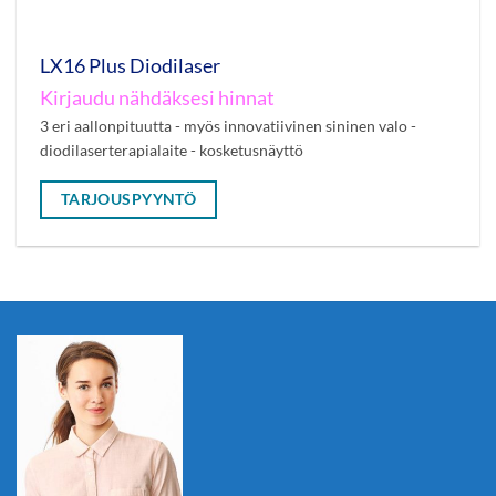
LX16 Plus Diodilaser
Kirjaudu nähdäksesi hinnat
3 eri aallonpituutta - myös innovatiivinen sininen valo -
diodilaserterapialaite - kosketusnäyttö
TARJOUSPYYNTÖ