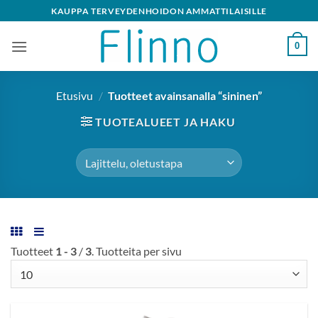
Skip
KAUPPA TERVEYDENHOIDON AMMATTILAISILLE
to
content
0
Etusivu
/
Tuotteet avainsanalla “sininen”
TUOTEALUEET JA HAKU
Tuotteet
1 - 3
/
3
. Tuotteita per sivu