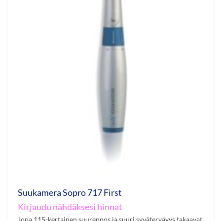
Suukamera Sopro 717 First
Kirjaudu nähdäksesi hinnat
Jopa 115-kertainen suurennos ja suuri syväterväyys takaavat