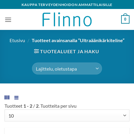
Skip
KAUPPA TERVEYDENHOIDON AMMATTILAISILLE
to
content
0
Etusivu
/
Tuotteet avainsanalla “Ultraäänikärkiteline”
TUOTEALUEET JA HAKU
Tuotteet
1 - 2
/
2
. Tuotteita per sivu