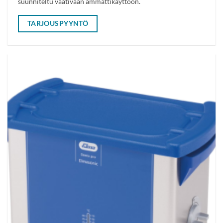
suunniteltu vaativaan ammattikäyttöön.
TARJOUSPYYNTÖ