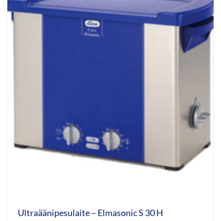
Ultraäänipesulaite – Elmasonic S 30 H