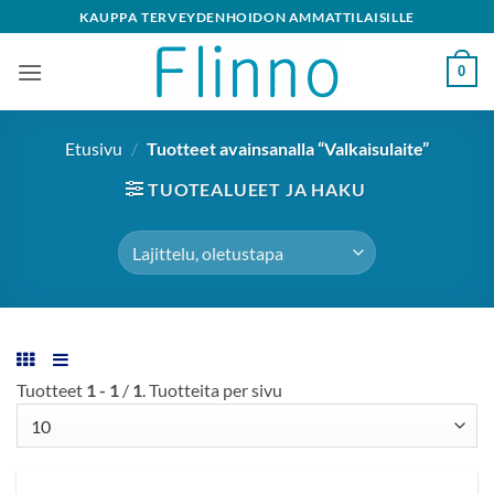
Skip
KAUPPA TERVEYDENHOIDON AMMATTILAISILLE
to
content
0
Etusivu
/
Tuotteet avainsanalla “Valkaisulaite”
TUOTEALUEET JA HAKU
Tuotteet
1 - 1
/
1
. Tuotteita per sivu