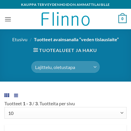
Skip
KAUPPA TERVEYDENHOIDON AMMATTILAISILLE
to
content
0
Etusivu
/
Tuotteet avainsanalla “veden tislauslaite”
TUOTEALUEET JA HAKU
Tuotteet
1 - 3
/
3
. Tuotteita per sivu