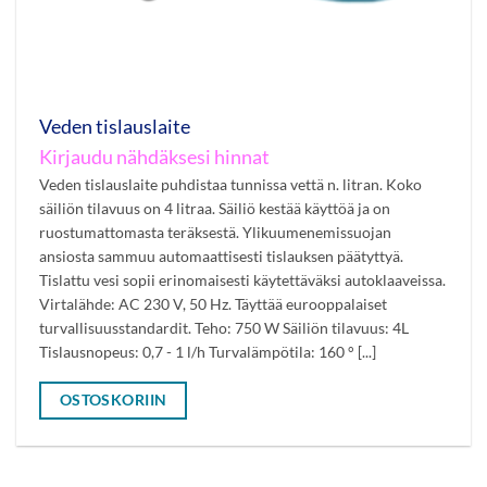
Veden tislauslaite
Kirjaudu nähdäksesi hinnat
Veden tislauslaite puhdistaa tunnissa vettä n. litran. Koko
säiliön tilavuus on 4 litraa. Säiliö kestää käyttöä ja on
ruostumattomasta teräksestä. Ylikuumenemissuojan
ansiosta sammuu automaattisesti tislauksen päätyttyä.
Tislattu vesi sopii erinomaisesti käytettäväksi autoklaaveissa.
Virtalähde: AC 230 V, 50 Hz. Täyttää eurooppalaiset
turvallisuusstandardit. Teho: 750 W Säiliön tilavuus: 4L
Tislausnopeus: 0,7 - 1 l/h Turvalämpötila: 160 ° [...]
OSTOSKORIIN