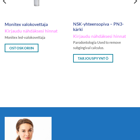
NSK-yhteensopiva – PN3-
Monitex valokovettaja
kärki
Kirjaudu nähdäksesi hinnat
Kirjaudu nähdäksesi hinnat
Monitex led-valokovettaja
Parodontologia Used to remove
subgingival calculus.
OSTOSKORIIN
TARJOUSPYYNTÖ