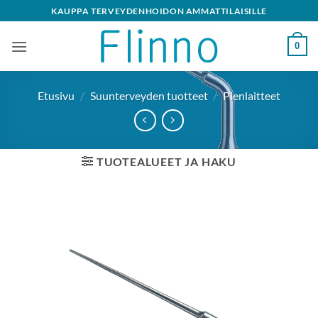
Skip
KAUPPA TERVEYDENHOIDON AMMATTILAISILLE
to
content
0
Etusivu
/
Suunterveyden tuotteet
/
Pienlaitteet
TUOTEALUEET JA HAKU